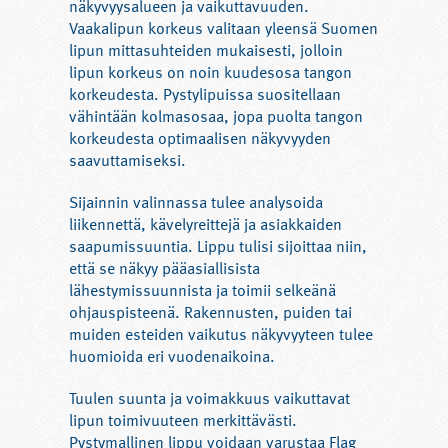
näkyvyysalueen ja vaikuttavuuden.
Vaakalipun korkeus valitaan yleensä Suomen
lipun mittasuhteiden mukaisesti, jolloin
lipun korkeus on noin kuudesosa tangon
korkeudesta. Pystylipuissa suositellaan
vähintään kolmasosaa, jopa puolta tangon
korkeudesta optimaalisen näkyvyyden
saavuttamiseksi.
Sijainnin valinnassa tulee analysoida
liikennettä, kävelyreittejä ja asiakkaiden
saapumissuuntia. Lippu tulisi sijoittaa niin,
että se näkyy pääasiallisista
lähestymissuunnista ja toimii selkeänä
ohjauspisteenä. Rakennusten, puiden tai
muiden esteiden vaikutus näkyvyyteen tulee
huomioida eri vuodenaikoina.
Tuulen suunta ja voimakkuus vaikuttavat
lipun toimivuuteen merkittävästi.
Pystymallinen lippu voidaan varustaa Flag