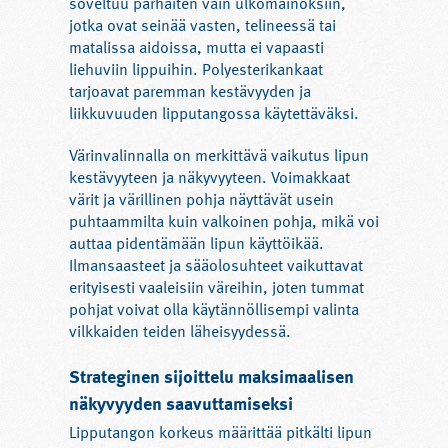
soveltuu parhaiten vain ulkomainoksiin,
jotka ovat seinää vasten, telineessä tai
matalissa aidoissa, mutta ei vapaasti
liehuviin lippuihin. Polyesterikankaat
tarjoavat paremman kestävyyden ja
liikkuvuuden lipputangossa käytettäväksi.
Värinvalinnalla on merkittävä vaikutus lipun
kestävyyteen ja näkyvyyteen. Voimakkaat
värit ja värillinen pohja näyttävät usein
puhtaammilta kuin valkoinen pohja, mikä voi
auttaa pidentämään lipun käyttöikää.
Ilmansaasteet ja sääolosuhteet vaikuttavat
erityisesti vaaleisiin väreihin, joten tummat
pohjat voivat olla käytännöllisempi valinta
vilkkaiden teiden läheisyydessä.
Strateginen sijoittelu maksimaalisen
näkyvyyden saavuttamiseksi
Lipputangon korkeus määrittää pitkälti lipun