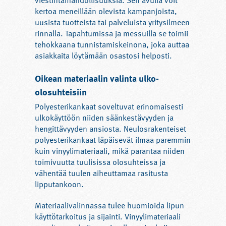
viestintämahdollisuuksia. Sen avulla voit
kertoa meneillään olevista kampanjoista,
uusista tuotteista tai palveluista yritysilmeen
rinnalla. Tapahtumissa ja messuilla se toimii
tehokkaana tunnistamiskeinona, joka auttaa
asiakkaita löytämään osastosi helposti.
Oikean materiaalin valinta ulko-
olosuhteisiin
Polyesterikankaat soveltuvat erinomaisesti
ulkokäyttöön niiden säänkestävyyden ja
hengittävyyden ansiosta. Neulosrakenteiset
polyesterikankaat läpäisevät ilmaa paremmin
kuin vinyylimateriaali, mikä parantaa niiden
toimivuutta tuulisissa olosuhteissa ja
vähentää tuulen aiheuttamaa rasitusta
lipputankoon.
Materiaalivalinnassa tulee huomioida lipun
käyttötarkoitus ja sijainti. Vinyylimateriaali