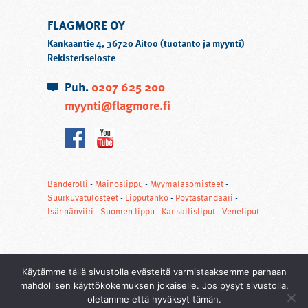
FLAGMORE OY
Kankaantie 4, 36720 Aitoo (tuotanto ja myynti)
Rekisteriseloste
Puh.
0207 625 200
myynti@flagmore.fi
Banderolli
-
Mainoslippu
-
Myymäläsomisteet
-
Suurkuvatulosteet
-
Lipputanko
-
Pöytästandaari
-
Isännänviiri
-
Suomen lippu
-
Kansallisliput
-
Veneliput
Käytämme tällä sivustolla evästeitä varmistaaksemme parhaan
mahdollisen käyttökokemuksen jokaiselle. Jos pysyt sivustolla,
oletamme että hyväksyt tämän.