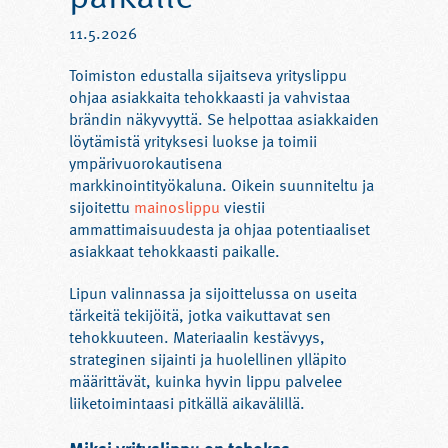
11.5.2026
Toimiston edustalla sijaitseva yrityslippu
ohjaa asiakkaita tehokkaasti ja vahvistaa
brändin näkyvyyttä. Se helpottaa asiakkaiden
löytämistä yrityksesi luokse ja toimii
ympärivuorokautisena
markkinointityökaluna. Oikein suunniteltu ja
sijoitettu
mainoslippu
viestii
ammattimaisuudesta ja ohjaa potentiaaliset
asiakkaat tehokkaasti paikalle.
Lipun valinnassa ja sijoittelussa on useita
tärkeitä tekijöitä, jotka vaikuttavat sen
tehokkuuteen. Materiaalin kestävyys,
strateginen sijainti ja huolellinen ylläpito
määrittävät, kuinka hyvin lippu palvelee
liiketoimintaasi pitkällä aikavälillä.
Miksi yrityslippu on tehokas