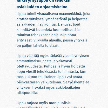
asiakkaiden ohjaamiskeino
Lippu toimii visuaalisena maamerkkinä, joka
erottaa yrityksesi ympäristöstä ja helpottaa
asiakkaiden navigointia. Liehuvat liput
kiinnittävät huomiota luonnollisesti ja
toimivat tehokkaana ohjauskeinona
erityisesti vilkkailla alueilla, joissa yrityksiä
on paljon lähellä toisiaan.
Lippu välittää myös tärkeää viestiä yrityksen
ammattimaisuudesta ja vakavasti
otettavuudesta. Puhdas ja hyvin hoidettu
lippu viestii tehokkaasta toiminnasta, kun
taas kulunut tai likainen lippu voi antaa
päinvastaisen vaikutelman. Se työskentelee
yrityksen hyväksi myös aukioloaikojen
ulkopuolella.
Lippu tarjoaa myös monipuolisia