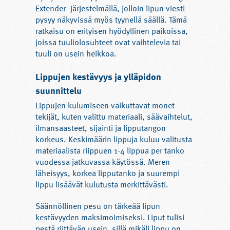
Extender -järjestelmällä, jolloin lipun viesti
pysyy näkyvissä myös tyynellä säällä. Tämä
ratkaisu on erityisen hyödyllinen paikoissa,
joissa tuuliolosuhteet ovat vaihtelevia tai
tuuli on usein heikkoa.
Lippujen kestävyys ja ylläpidon
suunnittelu
Lippujen kulumiseen vaikuttavat monet
tekijät, kuten valittu materiaali, säävaihtelut,
ilmansaasteet, sijainti ja lipputangon
korkeus. Keskimäärin lippuja kuluu valitusta
materiaalista riippuen 1-4 lippua per tanko
vuodessa jatkuvassa käytössä. Meren
läheisyys, korkea lipputanko ja suurempi
lippu lisäävät kulutusta merkittävästi.
Säännöllinen pesu on tärkeää lipun
kestävyyden maksimoimiseksi. Liput tulisi
pestä riittävän usein, sillä mikäli lippu on