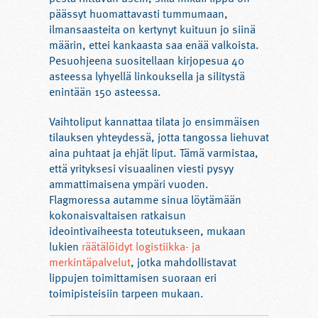
päässyt huomattavasti tummumaan,
ilmansaasteita on kertynyt kuituun jo siinä
määrin, ettei kankaasta saa enää valkoista.
Pesuohjeena suositellaan kirjopesua 40
asteessa lyhyellä linkouksella ja silitystä
enintään 150 asteessa.
Vaihtoliput kannattaa tilata jo ensimmäisen
tilauksen yhteydessä, jotta tangossa liehuvat
aina puhtaat ja ehjät liput. Tämä varmistaa,
että yrityksesi visuaalinen viesti pysyy
ammattimaisena ympäri vuoden.
Flagmoressa autamme sinua löytämään
kokonaisvaltaisen ratkaisun
ideointivaiheesta toteutukseen, mukaan
lukien
räätälöidyt logistiikka- ja
merkintäpalvelut
, jotka mahdollistavat
lippujen toimittamisen suoraan eri
toimipisteisiin tarpeen mukaan.