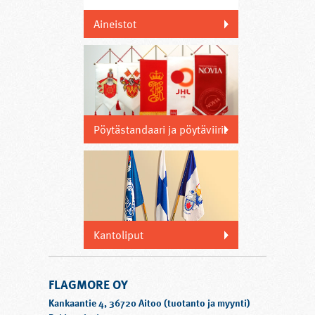
Aineistot
Pöytästandaari ja pöytäviirit
Kantoliput
FLAGMORE OY
Kankaantie 4, 36720 Aitoo (tuotanto ja myynti)