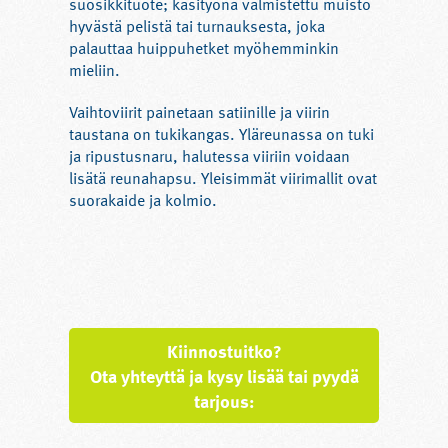
suosikkituote; käsityönä valmistettu muisto
hyvästä pelistä tai turnauksesta, joka
palauttaa huippuhetket myöhemminkin
mieliin.
Vaihtoviirit painetaan satiinille ja viirin
taustana on tukikangas. Yläreunassa on tuki
ja ripustusnaru, halutessa viiriin voidaan
lisätä reunahapsu. Yleisimmät viirimallit ovat
suorakaide ja kolmio.
Kiinnostuitko?
Ota yhteyttä ja kysy lisää tai pyydä
tarjous: