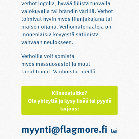
verhot logolla, hyvää fiilistä tuovalla
valokuvalla tai brändin värillä. Verhot
toimivat hyvin myös tilanjakajana tai
maisemoijana. Verhomateriaaleja on
monenlaisia kevyestä satiinista
vahvaan neulokseen.
Verhoilla voit somista
myös messuosastot ja muut
tapahtumat. Vanhoista, meillä
teetetyistä verhoista teemme
yrityksellesi mielellämme vaikka
Kiinnostuitko?
pussukoita ja
kasseja
. Kysy lisää!
Ota yhteyttä ja kysy lisää tai pyydä
tarjous:
myynti@flagmore.fi
tai