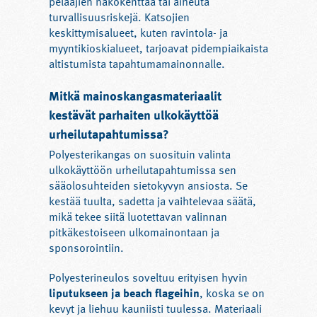
pelaajien näkökenttää tai aiheuta
turvallisuusriskejä. Katsojien
keskittymisalueet, kuten ravintola- ja
myyntikioskialueet, tarjoavat pidempiaikaista
altistumista tapahtumamainonnalle.
Mitkä mainoskangasmateriaalit
kestävät parhaiten ulkokäyttöä
urheilutapahtumissa?
Polyesterikangas on suosituin valinta
ulkokäyttöön urheilutapahtumissa sen
sääolosuhteiden sietokyvyn ansiosta. Se
kestää tuulta, sadetta ja vaihtelevaa säätä,
mikä tekee siitä luotettavan valinnan
pitkäkestoiseen ulkomainontaan ja
sponsorointiin.
Polyesterineulos soveltuu erityisen hyvin
liputukseen ja beach flageihin
, koska se on
kevyt ja liehuu kauniisti tuulessa. Materiaali