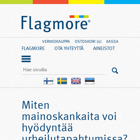
VERKKOKAUPPA
OSTOSKORI (0)
KASSA
FLAGMORE
OTA YHTEYTTÄ
AINEISTOT
Miten
mainoskankaita voi
hyödyntää
urheilutapahtumissa?