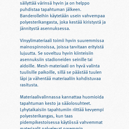
säilyttää värinsä hyvin ja on helppo
puhdistaa tapahtuman jälkeen.
Banderolleihin käytetään usein vahvempaa
polyesterikangasta, joka kestää kiristystä ja
jännitystä asennuksessa.
Vinyylimateriaali toimii hyvin suuremmissa
mainospinnoissa, joissa tarvitaan erityistä
lujuutta. Se soveltuu hyvin kiinteisiin
asennuksiin stadioneiden seinille tai
aidoille. Mesh-materiaali on hyvä valinta
tuulisille paikoille, sillä se päästää tuulen
läpi ja vähentää materiaaliin kohdistuvaa
rasitusta.
Materiaalivalinnassa kannattaa huomioida
tapahtuman kesto ja sääolosuhteet.
Lyhytaikaisiin tapahtumiin riittää kevyempi
polyesterikangas, kun taas
pidempikestoisessa käytössä vahvemmat
materiaalit palvelevat paremmin.