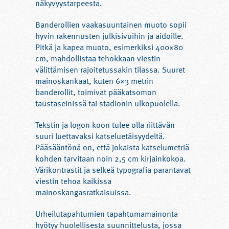
näkyvyystarpeesta.
Banderollien vaakasuuntainen muoto sopii
hyvin rakennusten julkisivuihin ja aidoille.
Pitkä ja kapea muoto, esimerkiksi 400×80
cm, mahdollistaa tehokkaan viestin
välittämisen rajoitetussakin tilassa. Suuret
mainoskankaat, kuten 6×3 metrin
banderollit, toimivat pääkatsomon
taustaseinissä tai stadionin ulkopuolella.
Tekstin ja logon koon tulee olla riittävän
suuri luettavaksi katseluetäisyydeltä.
Pääsääntönä on, että jokaista katselumetriä
kohden tarvitaan noin 2,5 cm kirjainkokoa.
Värikontrastit ja selkeä typografia parantavat
viestin tehoa kaikissa
mainoskangasratkaisuissa.
Urheilutapahtumien tapahtumamainonta
hyötyy huolellisesta suunnittelusta, jossa