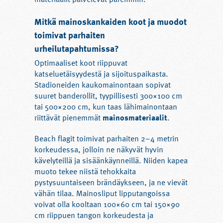
Mitkä mainoskankaiden koot ja muodot
toimivat parhaiten
urheilutapahtumissa?
Optimaaliset koot riippuvat
katseluetäisyydestä ja sijoituspaikasta.
Stadioneiden kaukomainontaan sopivat
suuret banderollit, tyypillisesti 300×100 cm
tai 500×200 cm, kun taas lähimainontaan
riittävät pienemmät
mainosmateriaalit
.
Beach flagit toimivat parhaiten 2–4 metrin
korkeudessa, jolloin ne näkyvät hyvin
kävelyteillä ja sisäänkäynneillä. Niiden kapea
muoto tekee niistä tehokkaita
pystysuuntaiseen brändäykseen, ja ne vievät
vähän tilaa. Mainosliput lipputangoissa
voivat olla kooltaan 100×60 cm tai 150×90
cm riippuen tangon korkeudesta ja