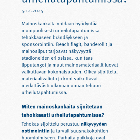
5.12.2025
Mainoskankaita voidaan hyödyntää
monipuolisesti urheilutapahtumissa
tehokkaaseen brändäykseen ja
sponsorointiin. Beach flagit, banderollit ja
mainosliput tarjoavat näkyvyyttä
stadioneiden eri osissa, kun taas
lipputangot ja muut mainosmateriaalit luovat
vaikuttavan kokonaisuuden. Oikea sijoittelu,
materiaalivalinta ja koot vaikuttavat
merkittävästi ulkomainonnan tehoon
urheilutapahtumissa.
Miten mainoskankaita sijoitetaan
tehokkaasti urheilutapahtumissa?
Tehokas sijoittelu perustuu
näkyvyyden
optimointiin
ja turvallisuusnäkökohtien
huomioimiseen. Parhaita paikkoja ovat