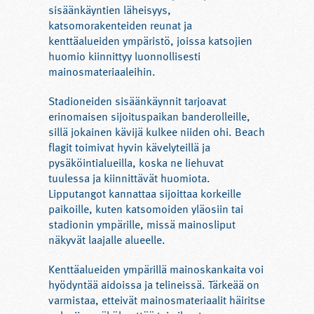
sisäänkäyntien läheisyys,
katsomorakenteiden reunat ja
kenttäalueiden ympäristö, joissa katsojien
huomio kiinnittyy luonnollisesti
mainosmateriaaleihin.
Stadioneiden sisäänkäynnit tarjoavat
erinomaisen sijoituspaikan banderolleille,
sillä jokainen kävijä kulkee niiden ohi. Beach
flagit toimivat hyvin kävelyteillä ja
pysäköintialueilla, koska ne liehuvat
tuulessa ja kiinnittävät huomiota.
Lipputangot kannattaa sijoittaa korkeille
paikoille, kuten katsomoiden yläosiin tai
stadionin ympärille, missä mainosliput
näkyvät laajalle alueelle.
Kenttäalueiden ympärillä mainoskankaita voi
hyödyntää aidoissa ja telineissä. Tärkeää on
varmistaa, etteivät mainosmateriaalit häiritse