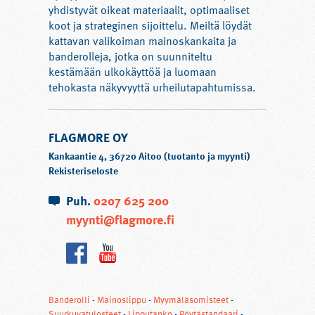
yhdistyvät oikeat materiaalit, optimaaliset
koot ja strateginen sijoittelu. Meiltä löydät
kattavan valikoiman mainoskankaita ja
banderolleja, jotka on suunniteltu
kestämään ulkokäyttöä ja luomaan
tehokasta näkyvyyttä urheilutapahtumissa.
FLAGMORE OY
Kankaantie 4, 36720 Aitoo (tuotanto ja myynti)
Rekisteriseloste
Puh.
0207 625 200
myynti@flagmore.fi
Banderolli
-
Mainoslippu
-
Myymäläsomisteet
-
Suurkuvatulosteet
-
Lipputanko
-
Pöytästandaari
-