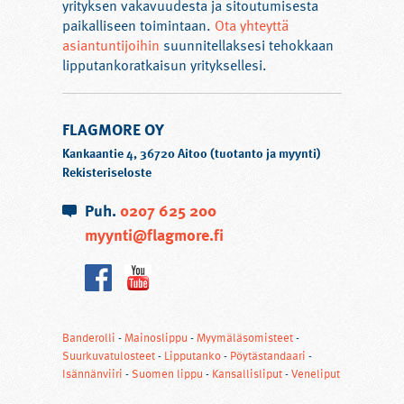
yrityksen vakavuudesta ja sitoutumisesta
paikalliseen toimintaan.
Ota yhteyttä
asiantuntijoihin
suunnitellaksesi tehokkaan
lipputankoratkaisun yrityksellesi.
FLAGMORE OY
Kankaantie 4, 36720 Aitoo (tuotanto ja myynti)
Rekisteriseloste
Puh.
0207 625 200
myynti@flagmore.fi
Banderolli
-
Mainoslippu
-
Myymäläsomisteet
-
Suurkuvatulosteet
-
Lipputanko
-
Pöytästandaari
-
Isännänviiri
-
Suomen lippu
-
Kansallisliput
-
Veneliput