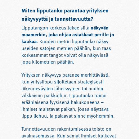
Miten lipputanko parantaa yrityksen
näkyvyyttä ja tunnettavuutta?
Lipputangon korkeus tekee siitä
näkyvän
maamerkin, joka ohjaa asiakkaat perille jo
kaukaa
. Kuuden metrin lipputanko näkyy
useiden satojen metrien päähän, kun taas
korkeammat tangot voivat olla näkyvissä
jopa kilometrien päähän.
Yrityksen näkyvyys paranee merkittävästi,
kun yrityslippu sijoitetaan strategisesti
liikenneväylien läheisyyteen tai muihin
vilkkaisiin paikkoihin. Lipputanko toimii
eräänlaisena fyysisenä hakukoneena –
ihmiset muistavat paikan, jossa näyttävä
lippu liehuu, ja palaavat sinne myöhemmin.
Tunnettavuuden rakentumisessa toisto on
avainasemassa. Kun samat ihmiset kulkevat