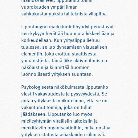
mainosvälineet, lipputanko toimii
vuorokauden ympäri ilman
sähkökustannuksia tai teknistä ylläpitoa.
Lipputangon markkinointihyödyt perustuvat
sen kykyyn herättää huomiota liikkeellään ja
korkeudellaan. Kun yrityslippu liehuu
tuulessa, se luo dynaamisen visuaalisen
elementin, joka erottuu staattisesta
ympäristöstä. Tämä liike aktivoi ihmisten
näköaistin ja kiinnittää huomion
luonnollisesti yrityksen suuntaan.
Psykologisesta näkökulmasta lipputanko
viestii vakavuudesta ja pysyvyydestä. Se
antaa yrityksestä vaikutelman, että se on
vakiintunut toimija, joka on tullut
jäädäkseen. Lipputanko luo myös
mielleyhtymän virallisiin laitoksiin ja
merkittäviin organisaatioihin, mikä nostaa
yrityksen statusta asiakkaiden silmissä.