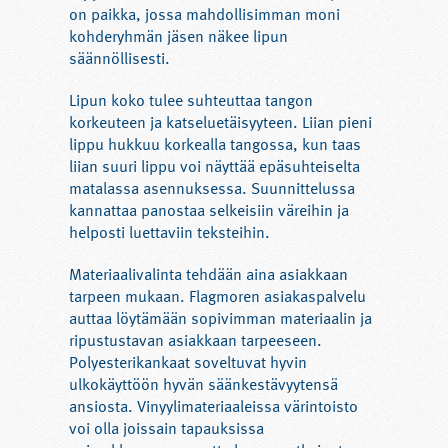
on paikka, jossa mahdollisimman moni
kohderyhmän jäsen näkee lipun
säännöllisesti.
Lipun koko tulee suhteuttaa tangon
korkeuteen ja katseluetäisyyteen. Liian pieni
lippu hukkuu korkealla tangossa, kun taas
liian suuri lippu voi näyttää epäsuhteiselta
matalassa asennuksessa. Suunnittelussa
kannattaa panostaa selkeisiin väreihin ja
helposti luettaviin teksteihin.
Materiaalivalinta tehdään aina asiakkaan
tarpeen mukaan. Flagmoren asiakaspalvelu
auttaa löytämään sopivimman materiaalin ja
ripustustavan asiakkaan tarpeeseen.
Polyesterikankaat soveltuvat hyvin
ulkokäyttöön hyvän säänkestävyytensä
ansiosta. Vinyylimateriaaleissa värintoisto
voi olla joissain tapauksissa