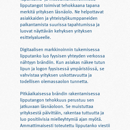
lipputangot toimivat tehokkaana tapana
merkitä yrityksen läsnäolo. Ne helpottavat
asiakkaiden ja yhteistyökumppaneiden
paikantamista suurissa tapahtumissa ja
luovat näyttävän kehyksen yrityksen
esittelyalueelle.
Digitaalisen markkinoinnin tukemisessa
lipputanko luo fyysisen yhteyden verkossa
nähtyyn brändiin. Kun asiakas näkee tutun
lipun ja logon fyysisessä ympäristössä, se
vahvistaa yrityksen uskottavuutta ja
todellisen olemassaolon tunnetta.
Pitkäaikaisessa brändin rakentamisessa
lipputangon tehokkuus perustuu sen
jatkuvaan läsnäoloon. Se muistuttaa
yrityksestä päivittäin, rakentaa tuttuutta ja
luo positiivisia mielleyhtymiä ajan myötä.
Ammattimaisesti toteutettu lipputanko viestii