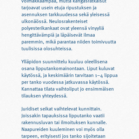
voimakkaampaa, mutta kangasratkaisut
tarjoavat usein etuja ripustuksen ja
asennuksen tarkkuudessa sekä yleisessä
ulkonäössä. Neulosrakenteiset
polyesterikankaat ovat yleensä vinyyliä
hengittävämpiä ja läpäisevät ilmaa
paremmin, mikä parantaa niiden toimivuutta
tuulisissa olosuhteissa.
Ylläpidon suunnittelu kuuluu oleellisena
osana lipputankomainontaan. Liput kuluvat
käytössä, ja keskimäärin tarvitaan 1–4 lippua
per tanko vuodessa jatkuvassa käytössä.
Kannattaa tilata vaihtoliput jo ensimmäisen
tilauksen yhteydessä.
Juridiset seikat vaihtelevat kunnittain.
Joissakin tapauksissa lipputanko vaatii
rakennusluvan tai ilmoituksen kunnalle.
Naapureiden kuuleminen voi myös olla
tarpeen, erityisesti jos tanko sijoitetaan