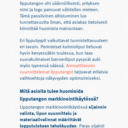
lipputangon ohi säännöllisesti, yrityksen
nimi ja logo painuvat vähitellen mieleen.
Tämä passiivinen altistuminen luo
tunnettavuutta ilman, että asiakas tietoisesti
kiinnittää huomiota mainontaan.
Eri lipputyypit vaikuttavat tunnistettavuuteen
eri tavoin. Perinteiset kolmioliput liehuvat
hyvin kevyessäkin tuulessa, kun taas
suorakulmaiset banneriliput pysyvät auki
myös tyynessä säässä.
Ammattilaisten
suunnittelemat lipputangot
tarjoavat erilaisia
vaihtoehtoja näkyvyyden optimoimiseksi.
Mitä asioita tulee huomioida
lipputangon markkinointikäytössä?
Lipputangon markkinointikäytössä
sijainnin
valinta, lipun suunnittelu ja
materiaalivalinnat määrittävät
lopputuloksen tehokkuuden
. Paras sijainti