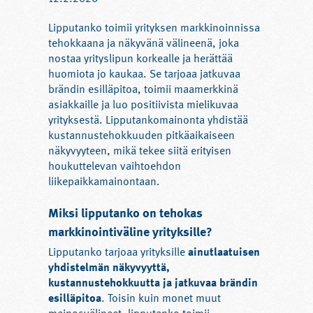
Lipputanko toimii yrityksen markkinoinnissa
tehokkaana ja näkyvänä välineenä, joka
nostaa yrityslipun korkealle ja herättää
huomiota jo kaukaa. Se tarjoaa jatkuvaa
brändin esilläpitoa, toimii maamerkkinä
asiakkaille ja luo positiivista mielikuvaa
yrityksestä. Lipputankomainonta yhdistää
kustannustehokkuuden pitkäaikaiseen
näkyvyyteen, mikä tekee siitä erityisen
houkuttelevan vaihtoehdon
liikepaikkamainontaan.
Miksi lipputanko on tehokas
markkinointiväline yrityksille?
Lipputanko tarjoaa yrityksille
ainutlaatuisen
yhdistelmän näkyvyyttä,
kustannustehokkuutta ja jatkuvaa brändin
esilläpitoa
. Toisin kuin monet muut