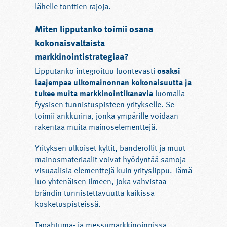
lähelle tonttien rajoja.
Miten lipputanko toimii osana
kokonaisvaltaista
markkinointistrategiaa?
Lipputanko integroituu luontevasti
osaksi
laajempaa ulkomainonnan kokonaisuutta ja
tukee muita markkinointikanavia
luomalla
fyysisen tunnistuspisteen yritykselle. Se
toimii ankkurina, jonka ympärille voidaan
rakentaa muita mainoselementtejä.
Yrityksen ulkoiset kyltit, banderollit ja muut
mainosmateriaalit voivat hyödyntää samoja
visuaalisia elementtejä kuin yrityslippu. Tämä
luo yhtenäisen ilmeen, joka vahvistaa
brändin tunnistettavuutta kaikissa
kosketuspisteissä.
Tapahtuma- ja messumarkkinoinnissa