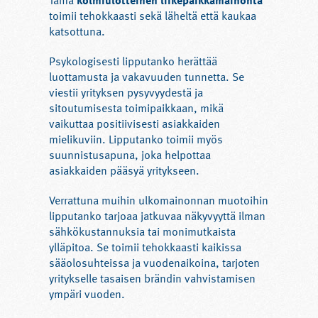
Tämä
kolmiulotteinen liikepaikkamainonta
toimii tehokkaasti sekä läheltä että kaukaa
katsottuna.
Psykologisesti lipputanko herättää
luottamusta ja vakavuuden tunnetta. Se
viestii yrityksen pysyvyydestä ja
sitoutumisesta toimipaikkaan, mikä
vaikuttaa positiivisesti asiakkaiden
mielikuviin. Lipputanko toimii myös
suunnistusapuna, joka helpottaa
asiakkaiden pääsyä yritykseen.
Verrattuna muihin ulkomainonnan muotoihin
lipputanko tarjoaa jatkuvaa näkyvyyttä ilman
sähkökustannuksia tai monimutkaista
ylläpitoa. Se toimii tehokkaasti kaikissa
sääolosuhteissa ja vuodenaikoina, tarjoten
yritykselle tasaisen brändin vahvistamisen
ympäri vuoden.