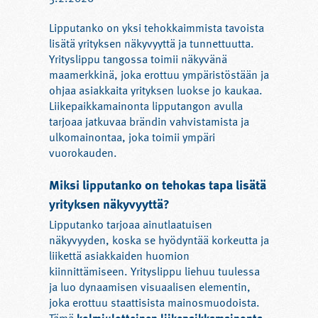
Lipputanko on yksi tehokkaimmista tavoista
lisätä yrityksen näkyvyyttä ja tunnettuutta.
Yrityslippu tangossa toimii näkyvänä
maamerkkinä, joka erottuu ympäristöstään ja
ohjaa asiakkaita yrityksen luokse jo kaukaa.
Liikepaikkamainonta lipputangon avulla
tarjoaa jatkuvaa brändin vahvistamista ja
ulkomainontaa, joka toimii ympäri
vuorokauden.
Miksi lipputanko on tehokas tapa lisätä
yrityksen näkyvyyttä?
Lipputanko tarjoaa ainutlaatuisen
näkyvyyden, koska se hyödyntää korkeutta ja
liikettä asiakkaiden huomion
kiinnittämiseen. Yrityslippu liehuu tuulessa
ja luo dynaamisen visuaalisen elementin,
joka erottuu staattisista mainosmuodoista.