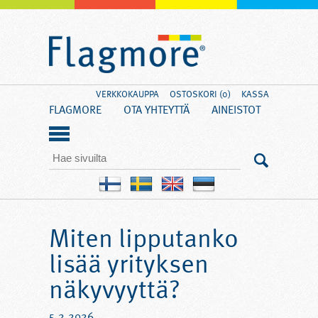
VERKKOKAUPPA
OSTOSKORI (0)
KASSA
FLAGMORE
OTA YHTEYTTÄ
AINEISTOT
Miten lipputanko
lisää yrityksen
näkyvyyttä?
5.2.2026