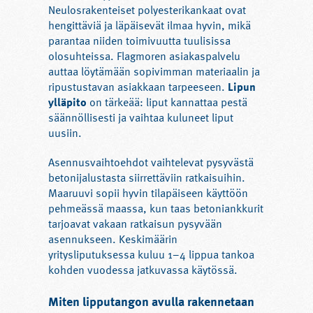
Neulosrakenteiset polyesterikankaat ovat
hengittäviä ja läpäisevät ilmaa hyvin, mikä
parantaa niiden toimivuutta tuulisissa
olosuhteissa. Flagmoren asiakaspalvelu
auttaa löytämään sopivimman materiaalin ja
ripustustavan asiakkaan tarpeeseen.
Lipun
ylläpito
on tärkeää: liput kannattaa pestä
säännöllisesti ja vaihtaa kuluneet liput
uusiin.
Asennusvaihtoehdot vaihtelevat pysyvästä
betonijalustasta siirrettäviin ratkaisuihin.
Maaruuvi sopii hyvin tilapäiseen käyttöön
pehmeässä maassa, kun taas betoniankkurit
tarjoavat vakaan ratkaisun pysyvään
asennukseen. Keskimäärin
yritysliputuksessa kuluu 1–4 lippua tankoa
kohden vuodessa jatkuvassa käytössä.
Miten lipputangon avulla rakennetaan