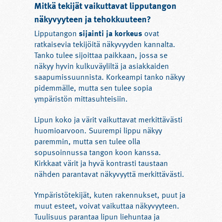
Mitkä tekijät vaikuttavat lipputangon
näkyvyyteen ja tehokkuuteen?
Lipputangon
sijainti ja korkeus
ovat
ratkaisevia tekijöitä näkyvyyden kannalta.
Tanko tulee sijoittaa paikkaan, jossa se
näkyy hyvin kulkuväyliltä ja asiakkaiden
saapumissuunnista. Korkeampi tanko näkyy
pidemmälle, mutta sen tulee sopia
ympäristön mittasuhteisiin.
Lipun koko ja värit vaikuttavat merkittävästi
huomioarvoon. Suurempi lippu näkyy
paremmin, mutta sen tulee olla
sopusoinnussa tangon koon kanssa.
Kirkkaat värit ja hyvä kontrasti taustaan
nähden parantavat näkyvyyttä merkittävästi.
Ympäristötekijät, kuten rakennukset, puut ja
muut esteet, voivat vaikuttaa näkyvyyteen.
Tuulisuus parantaa lipun liehuntaa ja