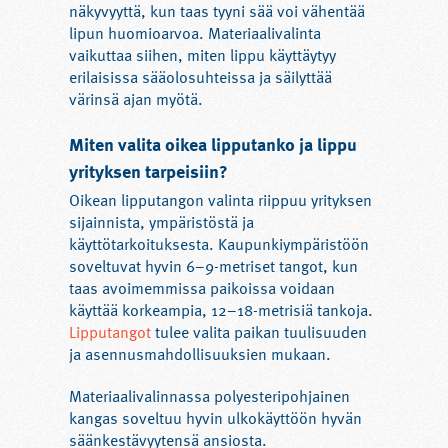
näkyvyyttä, kun taas tyyni sää voi vähentää
lipun huomioarvoa. Materiaalivalinta
vaikuttaa siihen, miten lippu käyttäytyy
erilaisissa sääolosuhteissa ja säilyttää
värinsä ajan myötä.
Miten valita oikea lipputanko ja lippu
yrityksen tarpeisiin?
Oikean lipputangon valinta riippuu yrityksen
sijainnista, ympäristöstä ja
käyttötarkoituksesta. Kaupunkiympäristöön
soveltuvat hyvin 6–9-metriset tangot, kun
taas avoimemmissa paikoissa voidaan
käyttää korkeampia, 12–18-metrisiä tankoja.
Lipputangot
tulee valita paikan tuulisuuden
ja asennusmahdollisuuksien mukaan.
Materiaalivalinnassa polyesteripohjainen
kangas soveltuu hyvin ulkokäyttöön hyvän
säänkestävyytensä ansiosta.