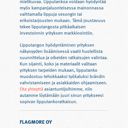
mielikuvaa. Lipputankoa voidaan hyödyntää
myös kampanjaluonteisessa mainonnassa
vaihtamalla lippuja sesongin tai
erikoistarjousten mukaan. Tämä joustavuus
tekee lipputangosta pitkäaikaisen
investoinnin yrityksen markkinointiin.
Lipputangon hyödyntäminen yrityksen
näkyvyyden lisäämisessä vaatii huolellista
suunnittelua ja oikeiden ratkaisujen valintaa.
Kun sijainti, koko ja materiaalit valitaan
yrityksen tarpeiden mukaan, lipputanko
muodostuu tehokkaaksi työkaluksi brändin
vahvistamiseen ja asiakkaiden ohjaamiseen.
Ota yhteyttä
asiantuntijoihimme, niin
autamme löytämään juuri sinun yritykseesi
sopivan lipputankoratkaisun.
FLAGMORE OY