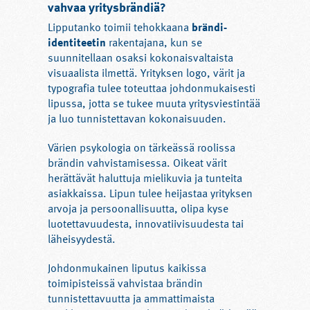
vahvaa yritysbrändiä?
Lipputanko toimii tehokkaana
brändi-
identiteetin
rakentajana, kun se
suunnitellaan osaksi kokonaisvaltaista
visuaalista ilmettä. Yrityksen logo, värit ja
typografia tulee toteuttaa johdonmukaisesti
lipussa, jotta se tukee muuta yritysviestintää
ja luo tunnistettavan kokonaisuuden.
Värien psykologia on tärkeässä roolissa
brändin vahvistamisessa. Oikeat värit
herättävät haluttuja mielikuvia ja tunteita
asiakkaissa. Lipun tulee heijastaa yrityksen
arvoja ja persoonallisuutta, olipa kyse
luotettavuudesta, innovatiivisuudesta tai
läheisyydestä.
Johdonmukainen liputus kaikissa
toimipisteissä vahvistaa brändin
tunnistettavuutta ja ammattimaista