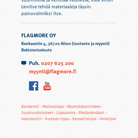
tarvitse tehdä materiaaleja täysin
painovalmiiksi itse.
FLAGMORE OY
Kankaantie 4, 36720 Aitoo (tuotanto ja myynti)
Rekisteriseloste
Puh.
0207 625 200
myynti@flagmore.fi
Banderolli
-
Mainoslippu
-
Myymäläsomisteet
-
Suurkuvatulosteet
-
Lipputanko
-
Pöytästandaari
-
Isännänviiri
-
Suomen lippu
-
Kansallisliput
-
Veneliput