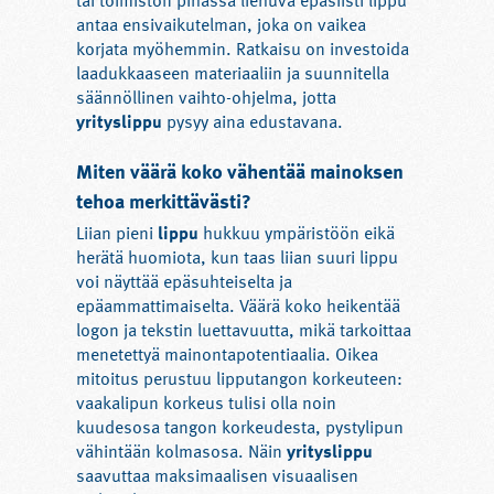
tai toimiston pihassa liehuva epäsiisti lippu
antaa ensivaikutelman, joka on vaikea
korjata myöhemmin. Ratkaisu on investoida
laadukkaaseen materiaaliin ja suunnitella
säännöllinen vaihto-ohjelma, jotta
yrityslippu
pysyy aina edustavana.
Miten väärä koko vähentää mainoksen
tehoa merkittävästi?
Liian pieni
lippu
hukkuu ympäristöön eikä
herätä huomiota, kun taas liian suuri lippu
voi näyttää epäsuhteiselta ja
epäammattimaiselta. Väärä koko heikentää
logon ja tekstin luettavuutta, mikä tarkoittaa
menetettyä mainontapotentiaalia. Oikea
mitoitus perustuu lipputangon korkeuteen:
vaakalipun korkeus tulisi olla noin
kuudesosa tangon korkeudesta, pystylipun
vähintään kolmasosa. Näin
yrityslippu
saavuttaa maksimaalisen visuaalisen