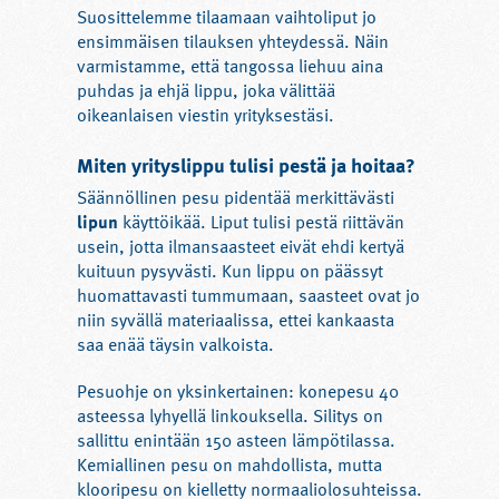
Suosittelemme tilaamaan vaihtoliput jo
ensimmäisen tilauksen yhteydessä. Näin
varmistamme, että tangossa liehuu aina
puhdas ja ehjä lippu, joka välittää
oikeanlaisen viestin yrityksestäsi.
Miten yrityslippu tulisi pestä ja hoitaa?
Säännöllinen pesu pidentää merkittävästi
lipun
käyttöikää. Liput tulisi pestä riittävän
usein, jotta ilmansaasteet eivät ehdi kertyä
kuituun pysyvästi. Kun lippu on päässyt
huomattavasti tummumaan, saasteet ovat jo
niin syvällä materiaalissa, ettei kankaasta
saa enää täysin valkoista.
Pesuohje on yksinkertainen: konepesu 40
asteessa lyhyellä linkouksella. Silitys on
sallittu enintään 150 asteen lämpötilassa.
Kemiallinen pesu on mahdollista, mutta
klooripesu on kielletty normaaliolosuhteissa.