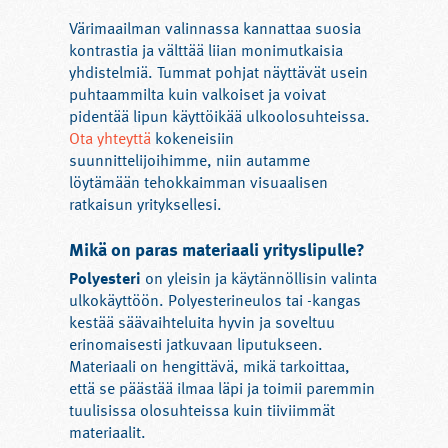
Värimaailman valinnassa kannattaa suosia
kontrastia ja välttää liian monimutkaisia
yhdistelmiä. Tummat pohjat näyttävät usein
puhtaammilta kuin valkoiset ja voivat
pidentää lipun käyttöikää ulkoolosuhteissa.
Ota yhteyttä
kokeneisiin
suunnittelijoihimme, niin autamme
löytämään tehokkaimman visuaalisen
ratkaisun yrityksellesi.
Mikä on paras materiaali yrityslipulle?
Polyesteri
on yleisin ja käytännöllisin valinta
ulkokäyttöön. Polyesterineulos tai -kangas
kestää säävaihteluita hyvin ja soveltuu
erinomaisesti jatkuvaan liputukseen.
Materiaali on hengittävä, mikä tarkoittaa,
että se päästää ilmaa läpi ja toimii paremmin
tuulisissa olosuhteissa kuin tiiviimmät
materiaalit.