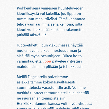
Poikkeuksena viimeisen huuhteluveden
kloorilisäystä voi kokeilla, jos lippu on
tummunut merkittävästi. Tämä kannattaa
tehdä vain äärimmäisenä keinona, sillä
kloori voi heikentää kankaan rakennetta
pitkällä aikavälillä.
Tuote-etiketti lipun yläkulmassa näyttää
nuolen avulla oikean nostosuunnan ja
sisältää myös pesuohjeen. Oikea hoito
varmistaa, että
lippu
palvelee yritystäsi
mahdollisimman pitkään ja tehokkaasti.
Meillä Flagmorella palvelemme
asiakkaitamme kokonaisvaltaisesti
suunnittelusta varastointiin asti. Voimme
merkitä tuotteet tarratunnisteilla ja lähettää
ne suoraan eri toimipisteisiin.
Henkilökuntamme kanssa voit myös yhdessä
suunnitella ja kehittää vedoksia, eikä sinun