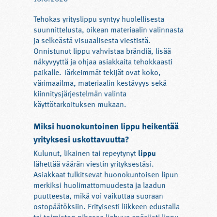
Tehokas yrityslippu syntyy huolellisesta
suunnittelusta, oikean materiaalin valinnasta
ja selkeästä visuaalisesta viestistä.
Onnistunut lippu vahvistaa brändiä, lisää
näkyvyyttä ja ohjaa asiakkaita tehokkaasti
paikalle. Tärkeimmät tekijät ovat koko,
värimaailma, materiaalin kestävyys sekä
kiinnitysjärjestelmän valinta
käyttötarkoituksen mukaan.
Miksi huonokuntoinen lippu heikentää
yrityksesi uskottavuutta?
Kulunut, likainen tai repeytynyt
lippu
lähettää väärän viestin yrityksestäsi.
Asiakkaat tulkitsevat huonokuntoisen lipun
merkiksi huolimattomuudesta ja laadun
puutteesta, mikä voi vaikuttaa suoraan
ostopäätöksiin. Erityisesti liikkeen edustalla