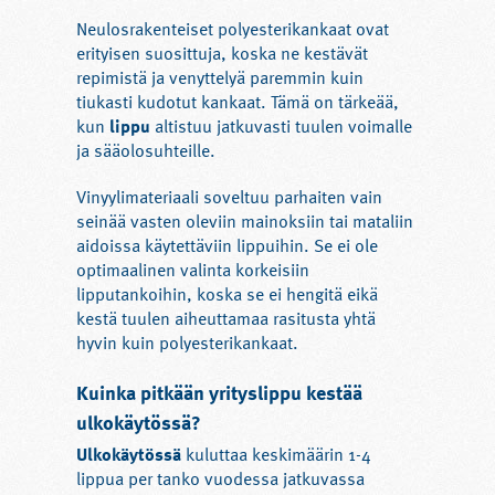
Neulosrakenteiset polyesterikankaat ovat
erityisen suosittuja, koska ne kestävät
repimistä ja venyttelyä paremmin kuin
tiukasti kudotut kankaat. Tämä on tärkeää,
kun
lippu
altistuu jatkuvasti tuulen voimalle
ja sääolosuhteille.
Vinyylimateriaali soveltuu parhaiten vain
seinää vasten oleviin mainoksiin tai mataliin
aidoissa käytettäviin lippuihin. Se ei ole
optimaalinen valinta korkeisiin
lipputankoihin, koska se ei hengitä eikä
kestä tuulen aiheuttamaa rasitusta yhtä
hyvin kuin polyesterikankaat.
Kuinka pitkään yrityslippu kestää
ulkokäytössä?
Ulkokäytössä
kuluttaa keskimäärin 1-4
lippua per tanko vuodessa jatkuvassa