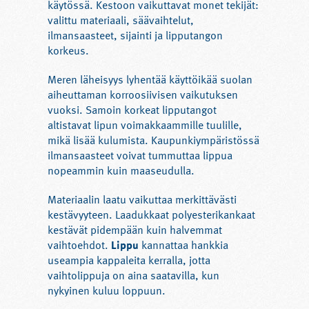
käytössä. Kestoon vaikuttavat monet tekijät:
valittu materiaali, säävaihtelut,
ilmansaasteet, sijainti ja lipputangon
korkeus.
Meren läheisyys lyhentää käyttöikää suolan
aiheuttaman korroosiivisen vaikutuksen
vuoksi. Samoin korkeat lipputangot
altistavat lipun voimakkaammille tuulille,
mikä lisää kulumista. Kaupunkiympäristössä
ilmansaasteet voivat tummuttaa lippua
nopeammin kuin maaseudulla.
Materiaalin laatu vaikuttaa merkittävästi
kestävyyteen. Laadukkaat polyesterikankaat
kestävät pidempään kuin halvemmat
vaihtoehdot.
Lippu
kannattaa hankkia
useampia kappaleita kerralla, jotta
vaihtolippuja on aina saatavilla, kun
nykyinen kuluu loppuun.