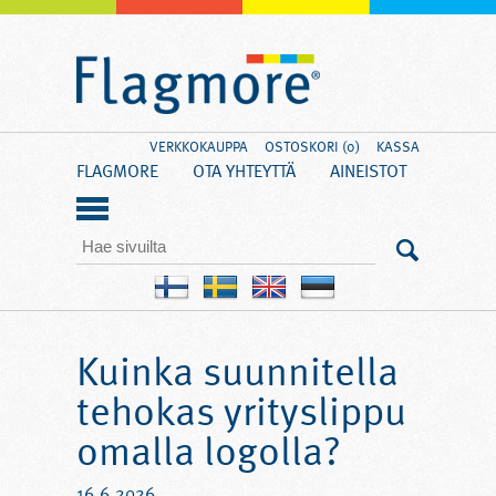
VERKKOKAUPPA
OSTOSKORI (0)
KASSA
FLAGMORE
OTA YHTEYTTÄ
AINEISTOT
Kuinka suunnitella
tehokas yrityslippu
omalla logolla?
16.6.2026