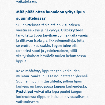
vaikutuksen.
Mitä pitää ottaa huomioon yrityslipun
suunnittelussa?
Suunnittelussa tärkeintä on visuaalisen
viestin selkeys ja näkyvyys.
Ulkokäyttöön
tarkoitettu lippu tarvitsee voimakkaita värejä
ja riittävän isoja grafiikkaelementtejä, jotta
se erottuu kaukaakin. Logon tulee olla
tarpeeksi suuri ja yksinkertainen, sillä
yksityiskohdat häviävät tuulen liehuttaessa
lippua.
Koko määräytyy lipputangon korkeuden
mukaan. Vaakalipuissa noudatetaan yleensä
Suomen lipun mittasuhteita, jolloin lipun
korkeus on kuudesosa tangon korkeudesta.
Pystyliput
voivat olla jopa puolet tangon
korkeudesta riippuen halutusta visuaalisesta
vaikutuksesta.