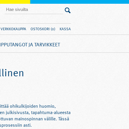
VERKKOKAUPPA
OSTOSKORI (0)
KASSA
IPPUTANGOT JA TARVIKKEET
llinen
ittää ohikulkijoiden huomio,
sen julkisivusta, tapahtuma-alueesta
rottuvan mainospinnan välille. Tässä
sprosessiin asti.