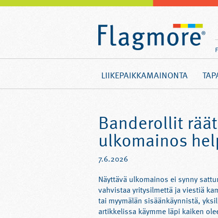
LIIKEPAIKKAMAINONTA
TAP
Banderollit räät
ulkomainos hel
7.6.2026
Näyttävä ulkomainos ei synny sattum
vahvistaa yritysilmettä ja viestiä 
tai myymälän sisäänkäynnistä, yksilö
artikkelissa käymme läpi kaiken olee