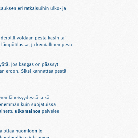
auksen eri ratkaisuihin ulko- ja
erollit voidaan pestä käsin tai
 lämpötilassa, ja kemiallinen pesu
myötä. Jos kangas on päässyt
n eroon. Siksi kannattaa pestä
meren läheisyydessä sekä
a enemmän kuin suojatuissa
ainettu
ulkomainos
palvelee
aa ottaa huomioon jo
 banderollin elinkaareen.