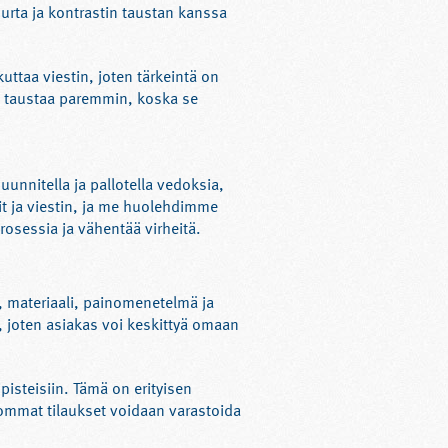
uurta ja kontrastin taustan kanssa
uttaa viestin, joten tärkeintä on
sta taustaa paremmin, koska se
unnitella ja pallotella vedoksia,
it ja viestin, ja me huolehdimme
prosessia ja vähentää virheitä.
, materiaali, painomenetelmä ja
, joten asiakas voi keskittyä omaan
pisteisiin. Tämä on erityisen
Isommat tilaukset voidaan varastoida