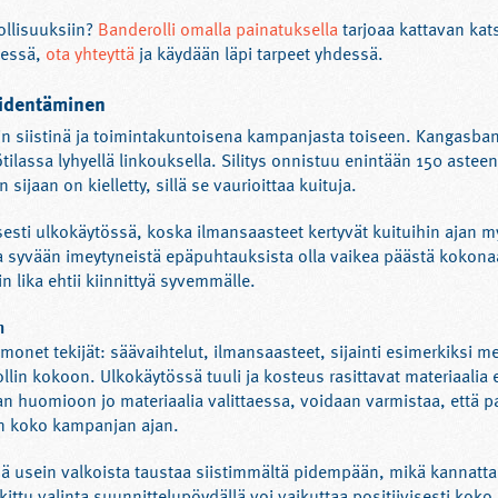
llisuuksiin?
Banderolli omalla painatuksella
tarjoaa kattavan kats
lessä,
ota yhteyttä
ja käydään läpi tarpeet yhdessä.
pidentäminen
n siistinä ja toimintakuntoisena kampanjasta toiseen. Kangasband
lassa lyhyellä linkouksella. Silitys onnistuu enintään 150 asteen
sijaan on kielletty, sillä se vaurioittaa kuituja.
sesti ulkokäytössä, koska ilmansaasteet kertyvät kuituihin ajan 
syvään imeytyneistä epäpuhtauksista olla vaikea päästä kokonaa
n lika ehtii kiinnittyä syvemmälle.
n
monet tekijät: säävaihtelut, ilmansaasteet, sijainti esimerkiksi 
in kokoon. Ulkokäytössä tuuli ja kosteus rasittavat materiaali
aan huomioon jo materiaalia valittaessa, voidaan varmistaa, että p
n koko kampanjan ajan.
ssä usein valkoista taustaa siistimmältä pidempään, mikä kannatt
ittu valinta suunnittelupöydällä voi vaikuttaa positiivisesti koko