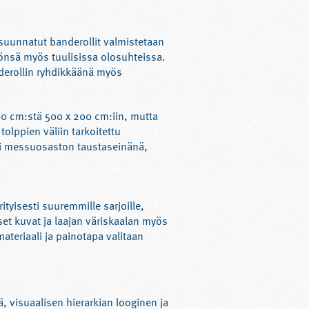
 suunnatut banderollit valmistetaan
äkönsä myös tuulisissa olosuhteissa.
nderollin ryhdikkäänä myös
00 cm:stä 500 x 200 cm:iin, mutta
olppien väliin tarkoitettu
ai messuosaston taustaseinänä,
ityisesti suuremmille sarjoille,
set kuvat ja laajan väriskaalan myös
teriaali ja painotapa valitaan
 visuaalisen hierarkian looginen ja