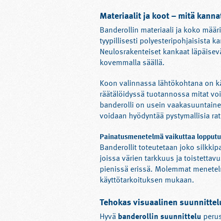
Materiaalit ja koot – mitä kann
Banderollin materiaali ja koko määr
tyypillisesti polyesteripohjaisista 
Neulosrakenteiset kankaat läpäisevä
kovemmalla säällä.
Koon valinnassa lähtökohtana on käy
räätälöidyssä tuotannossa mitat voi
banderolli on usein vaakasuuntaine
voidaan hyödyntää pystymallisia rat
Painatusmenetelmä vaikuttaa lopput
Banderollit toteutetaan joko silkkipa
joissa värien tarkkuus ja toistettav
pienissä erissä. Molemmat menetelm
käyttötarkoituksen mukaan.
Tehokas visuaalinen suunnittel
Hyvä
banderollin suunnittelu
perus