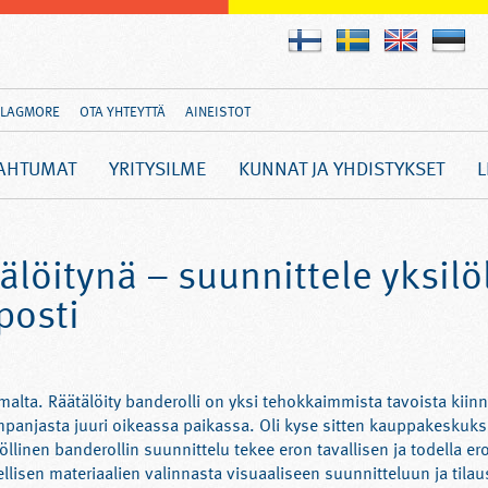
FLAGMORE
OTA YHTEYTTÄ
AINEISTOT
AHTUMAT
YRITYSILME
KUNNAT JA YHDISTYKSET
L
älöitynä – suunnittele yksilö
posti
alta. Räätälöity banderolli on yksi tehokkaimmista tavoista kiinn
kampanjasta juuri oikeassa paikassa. Oli kyse sitten kauppakeskuk
llinen banderollin suunnittelu tekee eron tavallisen ja todella e
llisen materiaalien valinnasta visuaaliseen suunnitteluun ja tilau