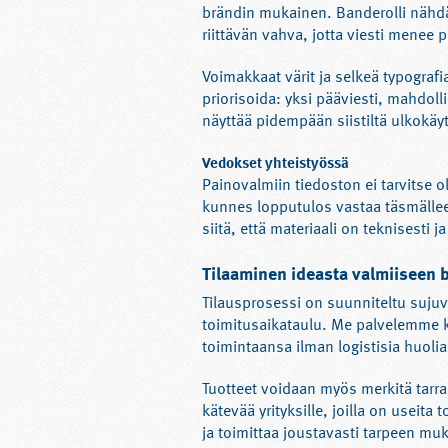
brändin mukainen. Banderolli nähdää
riittävän vahva, jotta viesti menee 
Voimakkaat värit ja selkeä typografi
priorisoida: yksi pääviesti, mahdoll
näyttää pidempään siistiltä ulkokäy
Vedokset yhteistyössä
Painovalmiin tiedoston ei tarvitse 
kunnes lopputulos vastaa täsmälleen
siitä, että materiaali on teknisesti
Tilaaminen ideasta valmiiseen b
Tilausprosessi on suunniteltu sujuv
toimitusaikataulu. Me palvelemme ko
toimintaansa ilman logistisia huolia
Tuotteet voidaan myös merkitä tarram
kätevää yrityksille, joilla on useit
ja toimittaa joustavasti tarpeen mu