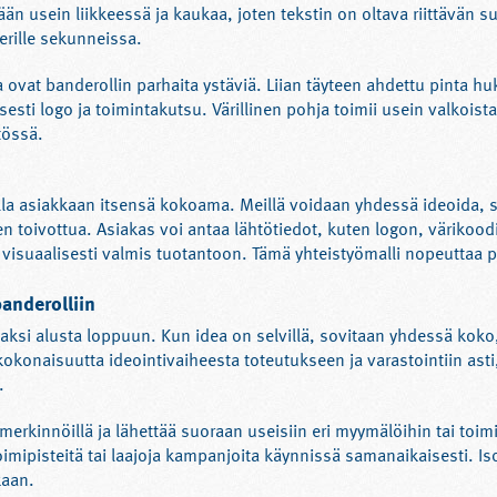
n usein liikkeessä ja kaukaa, joten tekstin on oltava riittävän s
perille sekunneissa.
a ovat banderollin parhaita ystäviä. Liian täyteen ahdettu pinta huk
isesti logo ja toimintakutsu. Värillinen pohja toimii usein valkoi
tössä.
olla asiakkaan itsensä kokoama. Meillä voidaan yhdessä ideoida, su
 toivottua. Asiakas voi antaa lähtötiedot, kuten logon, värikood
 ja visuaalisesti valmis tuotantoon. Tämä yhteistyömalli nopeuttaa 
anderolliin
aksi alusta loppuun. Kun idea on selvillä, sovitaan yhdessä koko
konaisuutta ideointivaiheesta toteutukseen ja varastointiin asti
.
erkinnöillä ja lähettää suoraan useisiin eri myymälöihin tai toimi
a toimipisteitä tai laajoja kampanjoita käynnissä samanaikaisesti. 
kaan.