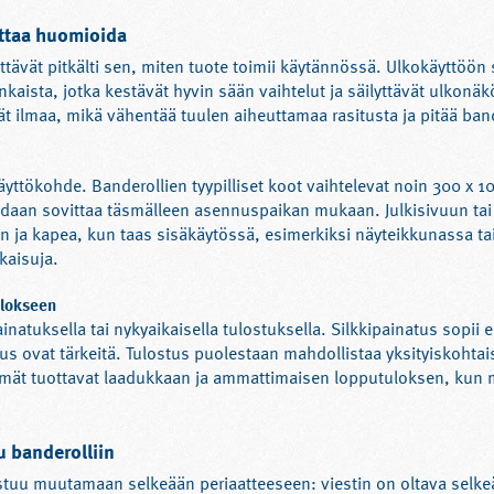
attaa huomioida
ittävät pitkälti sen, miten tuote toimii käytännössä. Ulkokäyttöön
kankaista, jotka kestävät hyvin sään vaihtelut ja säilyttävät ulkon
t ilmaa, mikä vähentää tuulen aiheuttamaa rasitusta ja pitää ba
ttökohde. Banderollien tyypilliset koot vaihtelevat noin 300 x 1
daan sovittaa täsmälleen asennuspaikan mukaan. Julkisivuun tai t
n ja kapea, kun taas sisäkäytössä, esimerkiksi näyteikkunassa t
kaisuja.
ulokseen
inatuksella tai nykyaikaisella tulostuksella. Silkkipainatus sopii er
uus ovat tärkeitä. Tulostus puolestaan mahdollistaa yksityiskohtai
ät tuottavat laadukkaan ja ammattimaisen lopputuloksen, kun ma
u banderolliin
tuu muutamaan selkeään periaatteeseen: viestin on oltava selkeä,