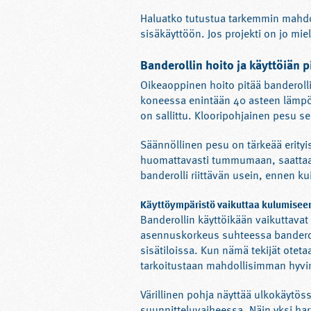
Haluatko tutustua tarkemmin mahdo
sisäkäyttöön. Jos projekti on jo mie
Banderollin hoito ja käyttöiän 
Oikeaoppinen hoito pitää banderolli
koneessa enintään 40 asteen lämpöti
on sallittu. Klooripohjainen pesu sen 
Säännöllinen pesu on tärkeää erityi
huomattavasti tummumaan, saattaa 
banderolli riittävän usein, ennen kui
Käyttöympäristö vaikuttaa kulumisee
Banderollin käyttöikään vaikuttavat 
asennuskorkeus suhteessa banderoll
sisätiloissa. Kun nämä tekijät otet
tarkoitustaan mahdollisimman hyvi
Värillinen pohja näyttää ulkokäytö
suunnitteluvaiheessa. Näin yksi hark