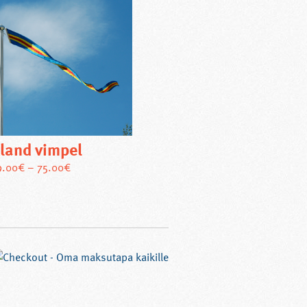
land vimpel
Den
9.00
€
–
75.00
€
här
produkten
har
flera
varianter.
De
olika
alternativen