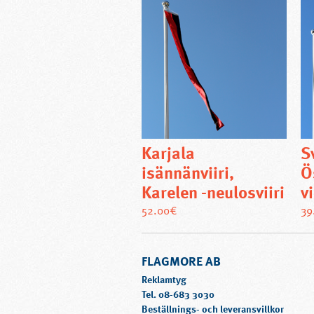
Karjala
S
isännänviiri,
Ö
Karelen -neulosviiri
v
Den
52.00
€
39
här
produkten
FLAGMORE AB
har
flera
Reklamtyg
varianter.
Tel.
08-683 3030
Beställnings- och leveransvillkor
De