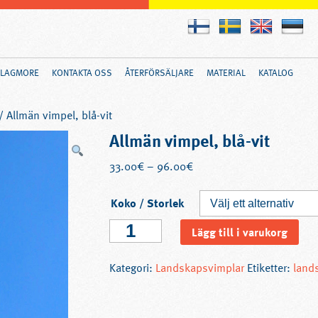
FLAGMORE
KONTAKTA OSS
ÅTERFÖRSÄLJARE
MATERIAL
KATALOG
/ Allmän vimpel, blå-vit
Allmän vimpel, blå-vit
33.00
€
–
96.00
€
Koko / Storlek
Allmän
Lägg till i varukorg
vimpel,
blå-
Kategori:
Landskapsvimplar
Etiketter:
land
vit
mängd