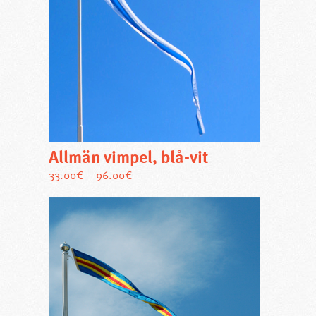
Allmän vimpel, blå-vit
Den
33.00
€
–
96.00
€
här
produkten
har
flera
varianter.
De
olika
alternativen