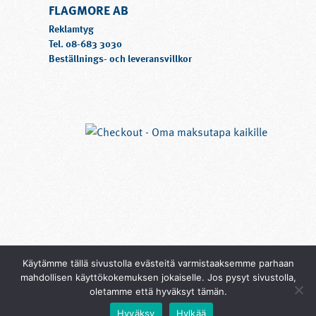
FLAGMORE AB
har
flera
Reklamtyg
varianter.
Tel.
08-683 3030
Beställnings- och leveransvillkor
De
olika
alternativen
kan
väljas
på
produktsidan
Käytämme tällä sivustolla evästeitä varmistaaksemme parhaan
mahdollisen käyttökokemuksen jokaiselle. Jos pysyt sivustolla,
oletamme että hyväksyt tämän.
Hyväksy
Hylkää