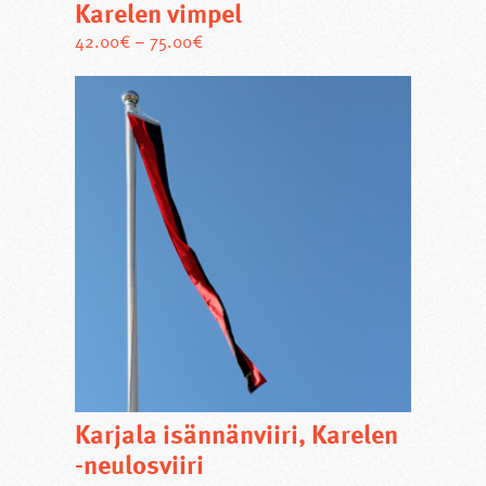
Karelen vimpel
Den
42.00
€
–
75.00
€
här
produkten
har
flera
varianter.
De
olika
alternativen
kan
väljas
på
produktsidan
Karjala isännänviiri, Karelen
-neulosviiri