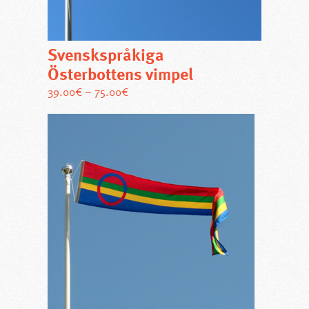
Svenskspråkiga
Österbottens vimpel
Den
39.00
€
–
75.00
€
här
produkten
har
flera
varianter.
De
olika
alternativen
kan
väljas
på
produktsidan