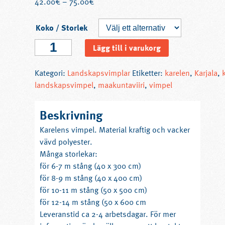
42.00
€
–
75.00
€
Koko / Storlek
Karelen
Lägg till i varukorg
vimpel
mängd
Kategori:
Landskapsvimplar
Etiketter:
karelen
,
Karjala
,
landskapsvimpel
,
maakuntaviiri
,
vimpel
Beskrivning
Karelens vimpel. Material kraftig och vacker
vävd polyester.
Många storlekar:
för 6-7 m stång (40 x 300 cm)
för 8-9 m stång (40 x 400 cm)
för 10-11 m stång (50 x 500 cm)
för 12-14 m stång (50 x 600 cm
Leveranstid ca 2-4 arbetsdagar. För mer