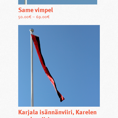
Same vimpel
Den
50.00
€
–
69.00
€
här
produkten
har
flera
varianter.
De
olika
alternativen
kan
väljas
på
produktsidan
Karjala isännänviiri, Karelen