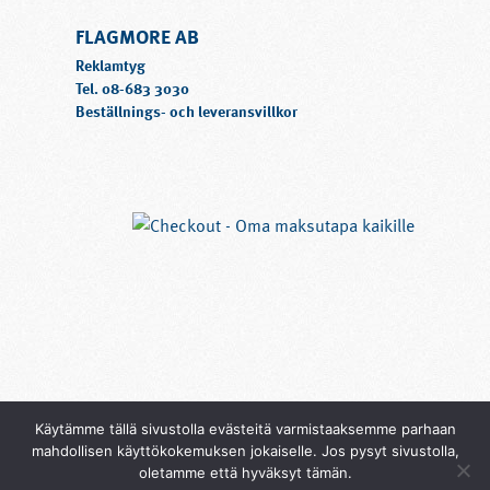
produkten
FLAGMORE AB
har
flera
Reklamtyg
varianter.
Tel.
08-683 3030
Beställnings- och leveransvillkor
De
olika
alternativen
kan
väljas
på
produktsidan
Käytämme tällä sivustolla evästeitä varmistaaksemme parhaan
mahdollisen käyttökokemuksen jokaiselle. Jos pysyt sivustolla,
oletamme että hyväksyt tämän.