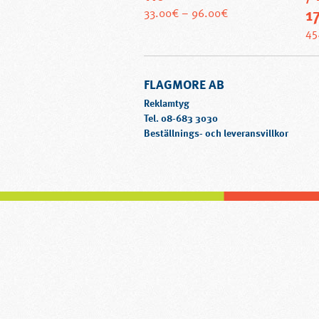
1
Den
33.00
€
–
96.00
€
här
45
produkten
har
flera
FLAGMORE AB
varianter.
Reklamtyg
De
Tel.
08-683 3030
olika
Beställnings- och leveransvillkor
alternativen
kan
väljas
på
produktsidan