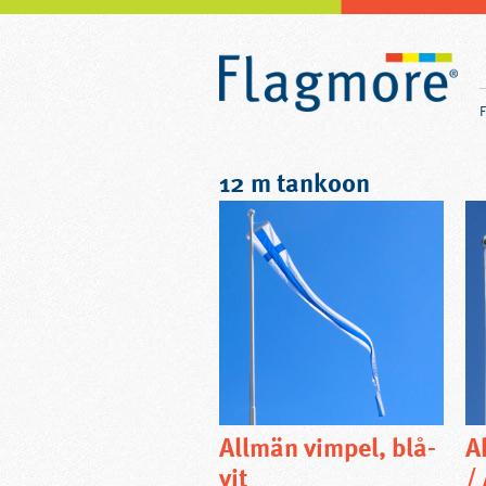
12 m tankoon
Allmän vimpel, blå-
A
vit
/