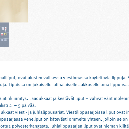
naaliliput, ovat alusten välisessä viestinnässä käytettäviä lippuja.
a. Lipuissa on jokaiselle latinalaiselle aakkoselle oma lippunsa
iitinkiinnitys. Laadukkaat ja kestävät liput – vahvat värit molem
listi 2 – 5 päivää.
aat viesti- ja juhlalippusarjat. Viestilippusarjoissa liput ovat i
lippusarjassa veneliput on kätevästi ommeltu yhteen, jolloin se on 
ottua polyesterkangasta. Juhlalippusarjan liput ovat hieman kiiltä