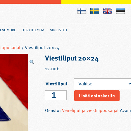
FLAGMORE
OTA YHTEYTTÄ
AINEISTOT
lippusarjat
/ Viestiliput 20×24
Viestiliput 20×24
12.00
€
Viestiliput
Viestiliput
Lisää ostoskoriin
20x24
määrä
Osasto:
Veneliput ja viestilippusarjat
Avain