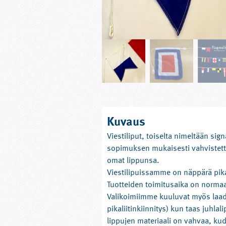
Kuvaus
Viestiliput, toiselta nimeltään sig
sopimuksen mukaisesti vahvistettuj
omat lippunsa.
Viestilipuissamme on näppärä pikal
Tuotteiden toimitusaika on normaa
Valikoimiimme kuuluvat myös laadukk
pikaliitinkiinnitys) kun taas juhla
lippujen materiaali on vahvaa, kud