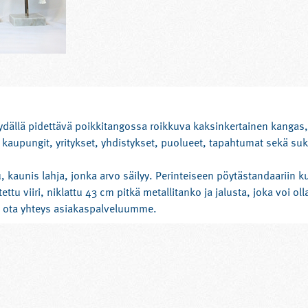
pöydällä pidettävä poikkitangossa roikkuva kaksinkertainen kangas
 kaupungit, yritykset, yhdistykset, puolueet, tapahtumat sekä suk
, kaunis lahja, jonka arvo säilyy. Perinteiseen pöytästandaariin k
ttu viiri, niklattu 43 cm pitkä metallitanko ja jalusta, joka voi oll
in ota yhteys asiakaspalveluumme.