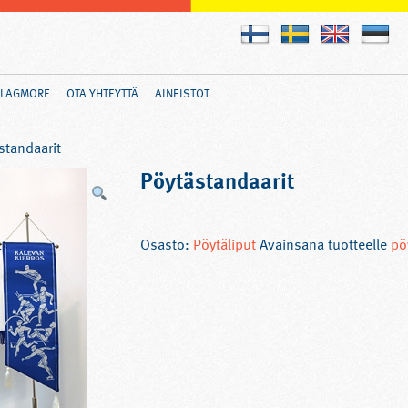
FLAGMORE
OTA YHTEYTTÄ
AINEISTOT
standaarit
Pöytästandaarit
Osasto:
Pöytäliput
Avainsana tuotteelle
pö