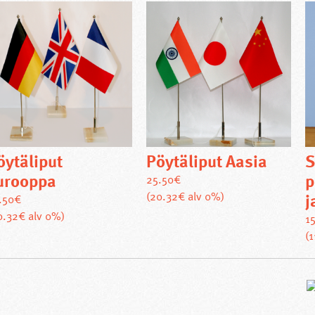
öytäliput
Pöytäliput Aasia
urooppa
p
25.50
€
Tällä
(20.32€ alv 0%)
j
.50
€
tuotteella
Tällä
0.32€ alv 0%)
1
on
tuotteella
(
useampi
on
muunnelma.
useampi
Voit
muunnelma.
tehdä
Voit
valinnat