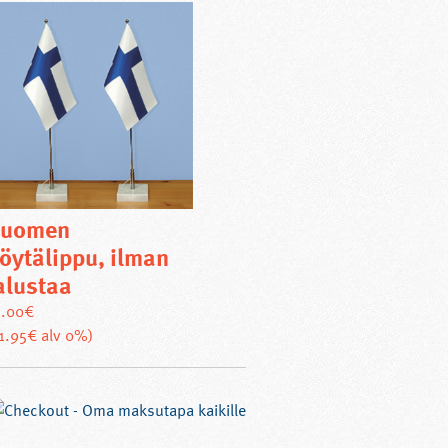
Suomen
öytälippu, ilman
alustaa
5.00
€
11.95€ alv 0%)