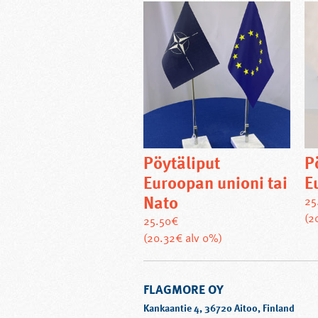
Pöytäliput
P
Euroopan unioni tai
E
Nato
25
(2
25.50
€
Tällä
(20.32€ alv 0%)
tuotteella
on
FLAGMORE OY
useampi
muunnelma.
Kankaantie 4, 36720 Aitoo, Finland