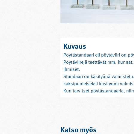
Kuvaus
Pöytästandaari eli pöytäviiri on 
Pöytäviirejä teettävät mm. kunnat,
ihmiset.
Standaari on käsityönä valmistettu
kaksipuoleiseksi käsityönä valmiste
Kun tarvitset pöytästandaaria, ni
Katso myös