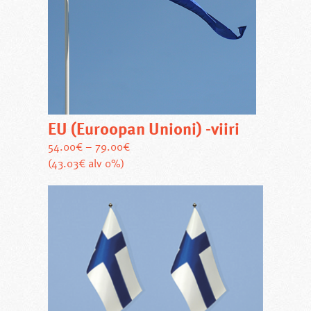
valinnat
tuotteen
sivulla.
EU (Euroopan Unioni) -viiri
54.00
€
–
79.00
€
Tällä
(43.03€ alv 0%)
tuotteella
on
useampi
muunnelma.
Voit
tehdä
valinnat
tuotteen