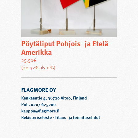
Pöytäliput Pohjois- ja Etelä-
Amerikka
25.50
€
Tällä
(20.32€ alv 0%)
tuotteella
on
FLAGMORE OY
useampi
muunnelma.
Kankaantie 4, 36720 Aitoo, Finland
Voit
Puh. 0207 625200
kauppa@flagmore.fi
tehdä
Rekisteriseloste
·
Tilaus- ja toimitusehdot
valinnat
tuotteen
sivulla.