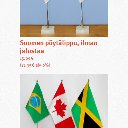
sivulla.
Suomen pöytälippu, ilman
jalustaa
15.00
€
(11.95€ alv 0%)