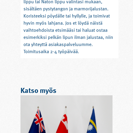
lippu tai Naton lippu valintasi mukaan,
sisältäen pystytangon ja marmorijalustan.
Koristeeksi pöydälle tai hyllylle, ja toimivat
hyvin myös lahjana. Jos et löydä näistä
vaihtoehdoista etsimääsi tai haluat ostaa
esimerkiksi pelkän lipun ilman jalustaa, niin
ota yhteyttä asiakaspalveluumme.
Toimitusaika 2-4 työpäivää.
Pöytälippumme toimitetaan laatikoissa
tangon ja marmorijalustan kanssa. Lippu
kiinnitetään tankoon narulla.
Juhlia, kokouksia ja tapahtumia, joihin
saapuu ulkomaalaisia vieraita, on
Katso myös
kohteliasta kunnioittaa kansallisuuksien
mukaisilla pöytälipuilla. Ulkosalkoon
tarkoitettua kansallislippua ei ole soveliasta
ripustaa seinälle koristeeksi. Pöytälippu on
tarkka jäljennös oikeasta lipusta ja se
edustaa samoja arvoja. Pöytälippua on siis