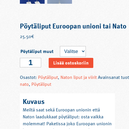
Pöytäliput Euroopan unioni tai Nato
25.50
€
Pöytäliput muut
Pöytäliput
Lisää ostoskoriin
Euroopan
unioni
Osastot:
Pöytäliput
,
Naton liput ja viirit
Avainsanat tuot
tai
nato
,
Pöytäliput
Nato
määrä
Kuvaus
Meiltä saat sekä Euroopan unionin että
Naton laadukkaat pöytäliput: osta vaikka
molemmat! Paketissa joko Euroopan unionin