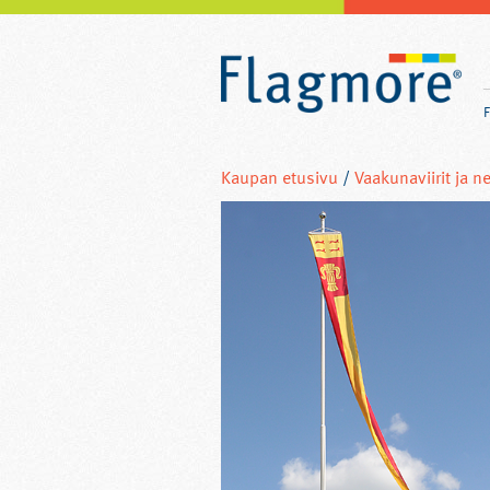
Kaupan etusivu
/
Vaakunaviirit ja ne