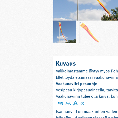
Kuvaus
Valikoimastamme löytyy myös Pohja
Ellet löydä etsimääsi vaakunaviiri
Vaakunaviiri pesuohje
Vesipesu kirjopesuaineella, tarvit
Vaakunaviirin tulee olla kuiva, kun
Isännänviiri on maakuntien värien m
Isännänviiri valitaan yleensä omie