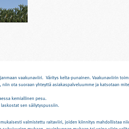
nmaan vaakunaviiri. Väritys kelta-punainen. Vaakunaviirin toimi
ä, niin ota suoraan yhteyttä asiakaspalveluumme ja katsotaan mite
taessa kemiallinen pesu.
 laskostat sen säilytyspussiin.
ukaisesti valmistettu raitaviiri, joiden kiinnitys mahdollistaa nii
n sukujuurien mukaan, asuinkunnan mukaan tai voipa viirin valita 