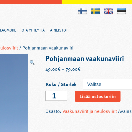
FLAGMORE
OTA YHTEYTTÄ
AINEISTOT
ulosviirit
/ Pohjanmaan vaakunaviiri
Pohjanmaan vaakunaviiri
49.00
€
–
79.00
€
Koko / Storlek
Pohjanmaan
Lisää ostoskoriin
vaakunaviiri
määrä
Osasto:
Vaakunaviirit ja neulosviirit
Avains