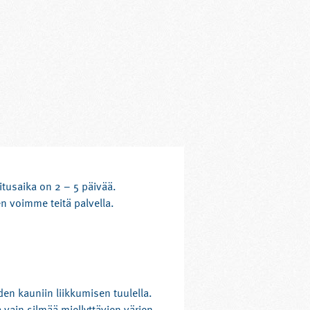
tusaika on 2 – 5 päivää.
n voimme teitä palvella.
den kauniin liikkumisen tuulella.
vain silmää miellyttävien värien