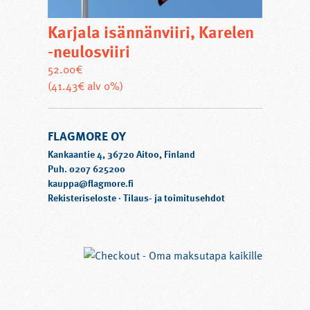
Karjala isännänviiri, Karelen
-neulosviiri
52.00
€
Tällä
(41.43€ alv 0%)
tuotteella
on
FLAGMORE OY
useampi
muunnelma.
Kankaantie 4, 36720 Aitoo, Finland
Voit
Puh. 0207 625200
kauppa@flagmore.fi
tehdä
Rekisteriseloste
·
Tilaus- ja toimitusehdot
valinnat
tuotteen
sivulla.