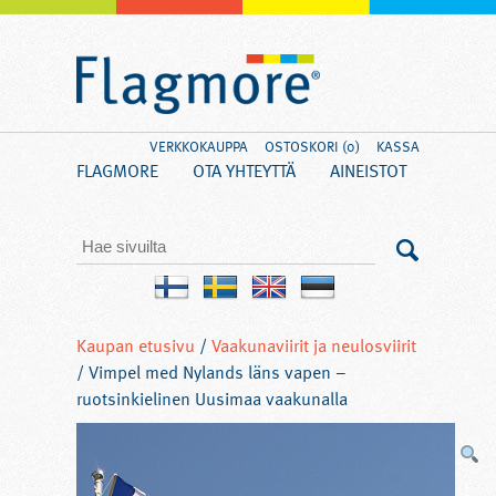
VERKKOKAUPPA
OSTOSKORI (0)
KASSA
FLAGMORE
OTA YHTEYTTÄ
AINEISTOT
Kaupan etusivu
/
Vaakunaviirit ja neulosviirit
/ Vimpel med Nylands läns vapen –
ruotsinkielinen Uusimaa vaakunalla