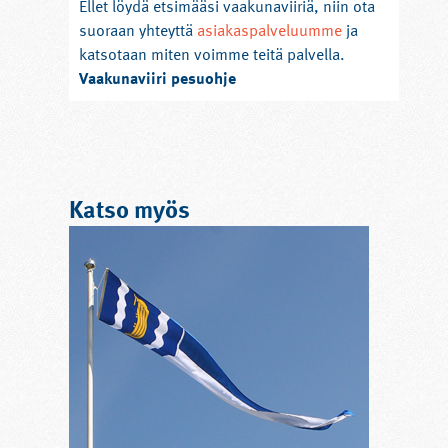
Ellet löydä etsimääsi vaakunaviiriä, niin ota
suoraan yhteyttä
asiakaspalveluumme
ja
katsotaan miten voimme teitä palvella.
Vaakunaviiri pesuohje
Vesipesu kirjopesuaineella, tarvittaessa
kemiallinen pesu.
Viirin tulee olla kuiva, kun laskostat sen
säilytyspussiin.
Katso myös
Isännänviiri on maakuntien värien
mukaisesti valmistettu raitaviiri, joiden
kiinnitys mahdollistaa niiden kauniin
liikkumisen tuulella. Isännänviiri valitaan
yleensä omien sukujuurien mukaan,
asuinkunnan mukaan tai voipa viirin valita
vain silmää miellyttävien värien mukaan. Ja
jos mieleisen isännänviirin valinta tuntuu
hankalalta, niin voit aina nostaa salkoon