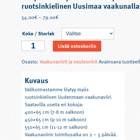
ruotsinkielinen Uusimaa vaakunalla
54.00
€
–
79.00
€
Koko / Storlek
Vimpel
Lisää ostoskoriin
med
Nylands
Osasto:
Vaakunaviirit ja neulosviirit
Avainsana tuotteel
läns
vapen
Kuvaus
-
ruotsinkielinen
Valikoimastamme löytyy myös
Uusimaa
ruotsinkielisen Uudenmaan vaakunaviiri.
vaakunalla
Saatavilla useita eri kokoja:
määrä
400×65 cm (7-8 m salkoon)
450×65 cm (9-10 m salkoon)
550×65 cm (11-12 m salkoon)
Vaakunaviirin toimitusaika on 2 – 5 päivää.