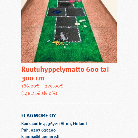
Ruutuhyppelymatto 600 tai
300 cm
186.00
€
–
279.00
€
Tällä
(148.21€ alv 0%)
tuotteella
on
FLAGMORE OY
useampi
muunnelma.
Kankaantie 4, 36720 Aitoo, Finland
Voit
Puh. 0207 625200
kauppa@flagmore.fi
tehdä