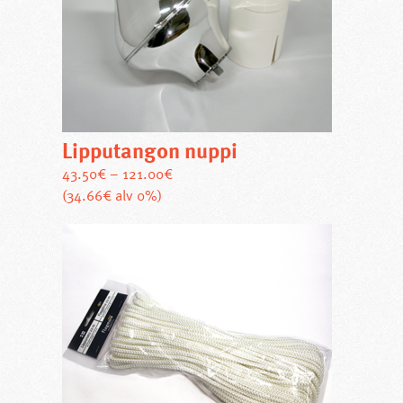
Lipputangon nuppi
43.50
€
–
121.00
€
Tällä
(34.66€ alv 0%)
tuotteella
on
useampi
muunnelma.
Voit
tehdä
valinnat
tuotteen
sivulla.