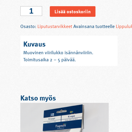
Viirilukko
Lisää ostoskoriin
määrä
Osasto:
Liputustarvikkeet
Avainsana tuotteelle
Lippulu
Kuvaus
Muovinen viirilukko isännänviiriin.
Toimitusaika 2 – 5 päivää.
Katso myös