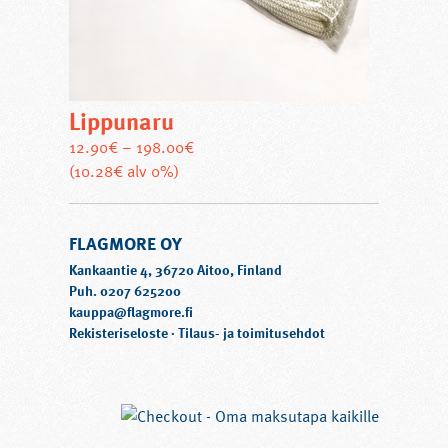
Lippunaru
12.90
€
–
198.00
€
Tällä
(10.28€ alv 0%)
tuotteella
on
FLAGMORE OY
useampi
muunnelma.
Kankaantie 4, 36720 Aitoo, Finland
Voit
Puh. 0207 625200
kauppa@flagmore.fi
tehdä
Rekisteriseloste
·
Tilaus- ja toimitusehdot
valinnat
tuotteen
sivulla.