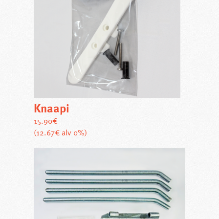
Knaapi
15.90
€
(12.67€ alv 0%)