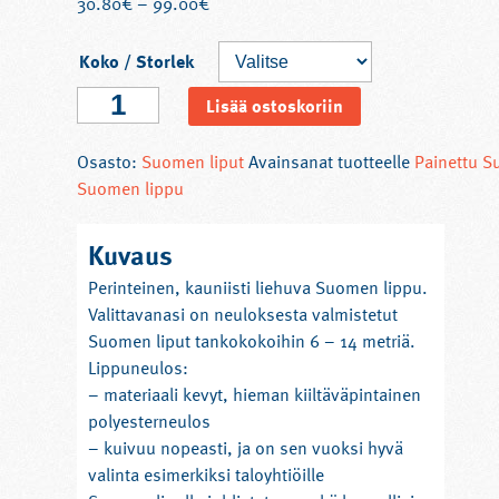
30.80
€
–
99.00
€
Koko / Storlek
Suomen
Lisää ostoskoriin
lippu
(neulos,
Osasto:
Suomen liput
Avainsanat tuotteelle
Painettu S
6
Suomen lippu
-
14
Kuvaus
m
tankoihin)
Perinteinen, kauniisti liehuva Suomen lippu.
määrä
Valittavanasi on neuloksesta valmistetut
Suomen liput tankokokoihin 6 – 14 metriä.
Lippuneulos:
– materiaali kevyt, hieman kiiltäväpintainen
polyesterneulos
– kuivuu nopeasti, ja on sen vuoksi hyvä
valinta esimerkiksi taloyhtiöille