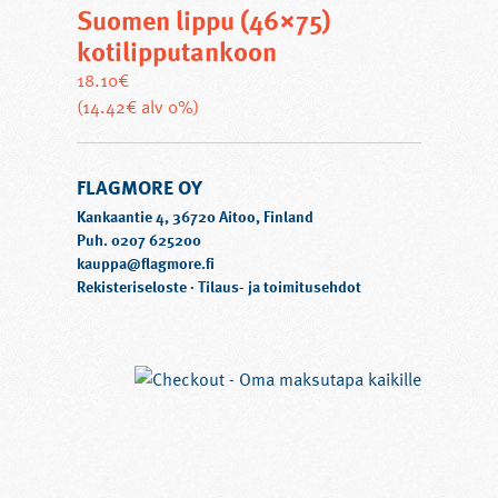
Suomen lippu (46×75)
lippuunsa, ja tämän tavan soisi säilyvän.
kotilipputankoon
18.10
€
(14.42€ alv 0%)
FLAGMORE OY
Kankaantie 4, 36720 Aitoo, Finland
Puh. 0207 625200
kauppa@flagmore.fi
Rekisteriseloste
·
Tilaus- ja toimitusehdot