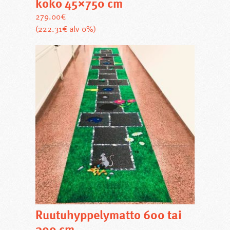
koko 45×750 cm
279.00
€
(222.31€ alv 0%)
Ruutuhyppelymatto 600 tai
300 cm