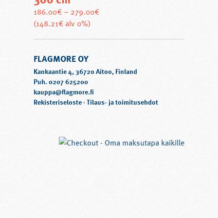
186.00
€
–
279.00
€
Tällä
(148.21€ alv 0%)
tuotteella
on
FLAGMORE OY
useampi
muunnelma.
Kankaantie 4, 36720 Aitoo, Finland
Voit
Puh. 0207 625200
kauppa@flagmore.fi
tehdä
Rekisteriseloste
·
Tilaus- ja toimitusehdot
valinnat
tuotteen
sivulla.