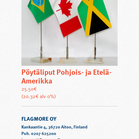
Pöytäliput Pohjois- ja Etelä-
Amerikka
25.50
€
Tällä
(20.32€ alv 0%)
tuotteella
on
FLAGMORE OY
useampi
muunnelma.
Kankaantie 4, 36720 Aitoo, Finland
Voit
Puh. 0207 625200