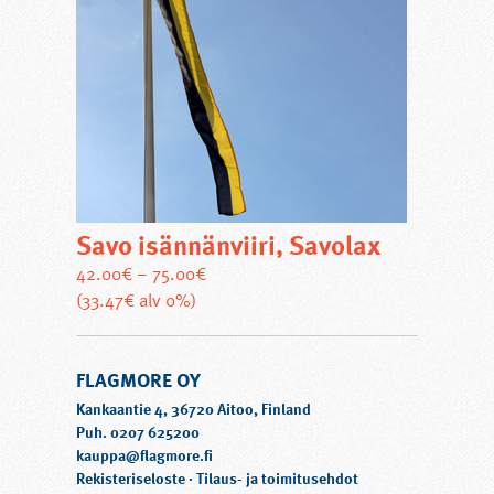
Savo isännänviiri, Savolax
42.00
€
–
75.00
€
Tällä
(33.47€ alv 0%)
tuotteella
on
FLAGMORE OY
useampi
muunnelma.
Kankaantie 4, 36720 Aitoo, Finland
Voit
Puh. 0207 625200
kauppa@flagmore.fi
tehdä
Rekisteriseloste
·
Tilaus- ja toimitusehdot
valinnat