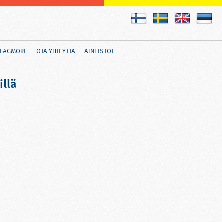
FLAGMORE
OTA YHTEYTTÄ
AINEISTOT
illä