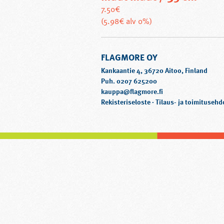
7.50
€
Tällä
(5.98€ alv 0%)
tuotteella
on
FLAGMORE OY
useampi
muunnelma.
Kankaantie 4, 36720 Aitoo, Finland
Voit
Puh. 0207 625200
kauppa@flagmore.fi
tehdä
Rekisteriseloste
·
Tilaus- ja toimitusehd
valinnat
tuotteen
sivulla.