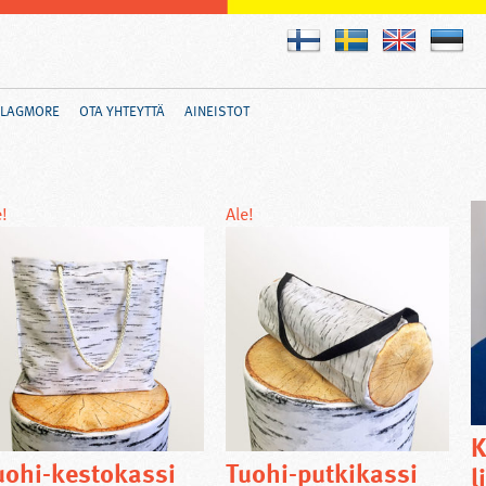
FLAGMORE
OTA YHTEYTTÄ
AINEISTOT
e!
Ale!
K
uohi-kestokassi
Tuohi-putkikassi
l