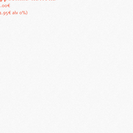
5.00
€
11.95€ alv 0%)