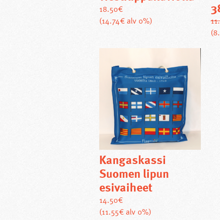
3
18.50
€
(14.74€ alv 0%)
11
(8
Kangaskassi
Suomen lipun
esivaiheet
14.50
€
(11.55€ alv 0%)