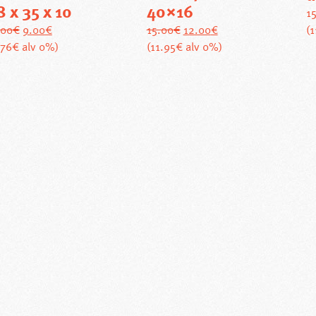
8 x 35 x 10
40×16
1
Alkuperäinen
Nykyinen
Alkuperäinen
Nykyinen
.00
€
9.00
€
15.00
€
12.00
€
(
hinta
hinta
hinta
hinta
.76€ alv 0%)
(11.95€ alv 0%)
oli:
on:
oli:
on:
11.00€.
9.00€.
15.00€.
12.00€.