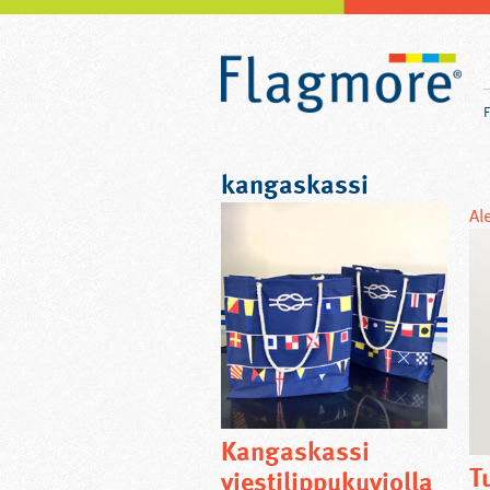
kangaskassi
Al
Kangaskassi
T
viestilippukuviolla