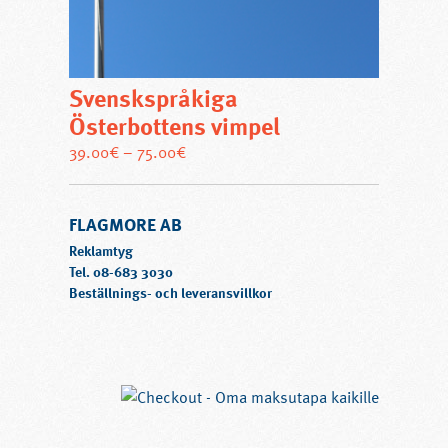
produktsidan
Svenskspråkiga
Österbottens vimpel
Den
39.00
€
–
75.00
€
här
produkten
FLAGMORE AB
har
flera
Reklamtyg
varianter.
Tel.
08-683 3030
Beställnings- och leveransvillkor
De
olika
alternativen
kan
väljas
på
produktsidan