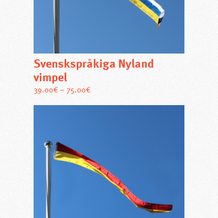
väljas
på
produktsidan
Svenskspråkiga Nyland
vimpel
Den
39.00
€
–
75.00
€
här
produkten
har
flera
varianter.
De
olika
alternativen
kan
väljas
på