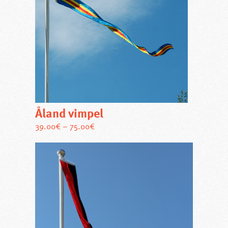
Åland vimpel
Den
39.00
€
–
75.00
€
här
produkten
har
flera
varianter.
De
olika
alternativen