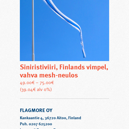
Siniristiviiri, Finlands vimpel,
vahva mesh-neulos
49.00
€
–
75.00
€
Tällä
(39.04€ alv 0%)
tuotteella
on
FLAGMORE OY
useampi
muunnelma.
Kankaantie 4, 36720 Aitoo, Finland
Voit
Puh. 0207 625200