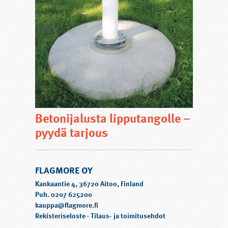
Betonijalusta lipputangolle –
pyydä tarjous
FLAGMORE OY
Kankaantie 4, 36720 Aitoo, Finland
Puh. 0207 625200
kauppa@flagmore.fi
Rekisteriseloste
·
Tilaus- ja toimitusehdot