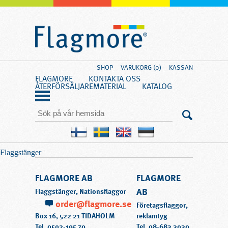
SHOP
VARUKORG (0)
KASSAN
FLAGMORE
KONTAKTA OSS
ÅTERFÖRSÄLJARE
MATERIAL
KATALOG
Flaggstänger
FLAGMORE AB
FLAGMORE
AB
Flaggstänger, Nationsflaggor
order@flagmore.se
Företagsflaggor,
Box 16, 522 21 TIDAHOLM
reklamtyg
Tel.
0502-195 70
Tel.
08-683 3030