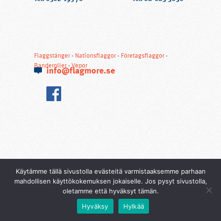
Flaggstänger
-
Nationsflaggor
-
Företagsflaggor
-
Banderoller
-
Vepor
info@flagmore.se
Käytämme tällä sivustolla evästeitä varmistaaksemme parhaan
mahdollisen käyttökokemuksen jokaiselle. Jos pysyt sivustolla,
oletamme että hyväksyt tämän.
Hyväksy
Hylkää