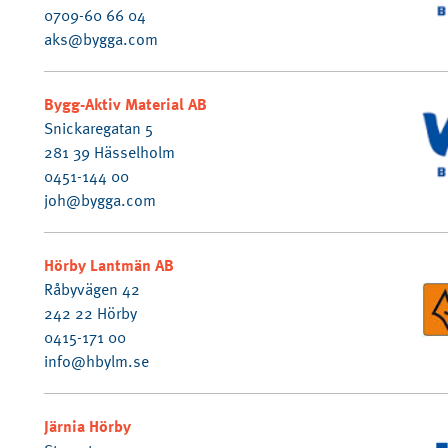
0709-60 66 04
aks@bygga.com
Bygg-Aktiv Material AB
Snickaregatan 5
281 39 Hässelholm
0451-144 00
joh@bygga.com
Hörby Lantmän AB
Råbyvägen 42
242 22 Hörby
0415-171 00
info@hbylm.se
Järnia Hörby