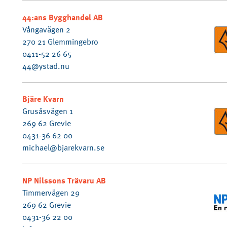
44:ans Bygghandel AB
Vångavägen 2
270 21 Glemmingebro
0411-52 26 65
44@ystad.nu
Bjäre Kvarn
Grusåsvägen 1
269 62 Grevie
0431-36 62 00
michael@bjarekvarn.se
NP Nilssons Trävaru AB
Timmervägen 29
269 62 Grevie
0431-36 22 00