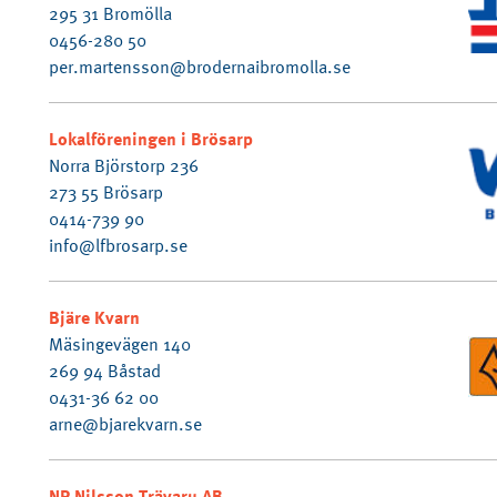
295 31 Bromölla
0456-280 50
per.martensson@brodernaibromolla.se
Lokalföreningen i Brösarp
Norra Björstorp 236
273 55 Brösarp
0414-739 90
info@lfbrosarp.se
Bjäre Kvarn
Mäsingevägen 140
269 94 Båstad
0431-36 62 00
arne@bjarekvarn.se
NP Nilsson Trävaru AB