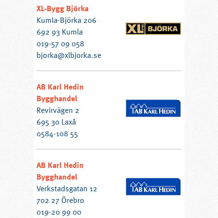
XL-Bygg Björka
Kumla-Björka 206
692 93 Kumla
019-57 09 058
bjorka@xlbjorka.se
AB Karl Hedin
Bygghandel
Revirvägen 2
695 30 Laxå
0584-108 55
AB Karl Hedin
Bygghandel
Verkstadsgatan 12
702 27 Örebro
019-20 99 00