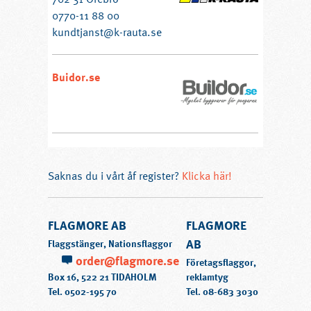
0770-11 88 00
kundtjanst@k-rauta.se
Buidor.se
Saknas du i vårt åf register?
Klicka här!
FLAGMORE AB
FLAGMORE
AB
Flaggstänger, Nationsflaggor
order@flagmore.se
Företagsflaggor,
Box 16, 522 21 TIDAHOLM
reklamtyg
Tel.
0502-195 70
Tel.
08-683 3030