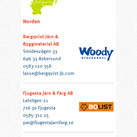
Norden
Bergqvist Järn &
Byggmaterial AB
Smidesvägen 33
696 33 Askersund
0583-120 358
lasse@bergqvist-jb.com
Fjugesta Järn & Färg AB
Letstigen 21
716 30 Fjugesta
0585-312 25
par@fjugestajarnfarg.se