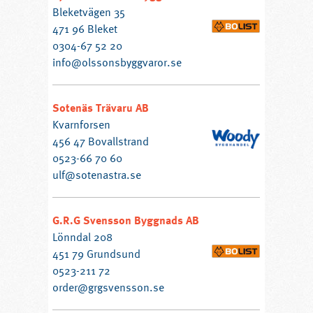
Bleketvägen 35
471 96 Bleket
0304-67 52 20
info@olssonsbyggvaror.se
Sotenäs Trävaru AB
Kvarnforsen
456 47 Bovallstrand
0523-66 70 60
ulf@sotenastra.se
G.R.G Svensson Byggnads AB
Lönndal 208
451 79 Grundsund
0523-211 72
order@grgsvensson.se