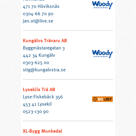
471 70 Höviksnäs
0304-66 70 90
jan.ot@live.se
Kungälvs Trävaru AB
Byggmästaregatan 3
442 34 Kungälv
0303-625 00
stig@kungalvstra.se
Lysekils Trä AB
Lyse-Fiskebäck 356
453 41 Lysekil
0523-130 90
XL-Bygg Munkedal