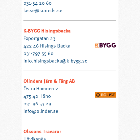
031-54 20 60
lasse@sorreds.se
K-BYGG Hisingsbacka
Exportgatan 23
422 46 Hisings Backa
031-797 55 60
info.hisingsbacka@k-bygg.se
Olinders Järn & Färg AB
Östra Hamnen 2
475 42 Hönö
031-96 53 29
info@olinder.se
Olssons Trävaror
Höviksnäs