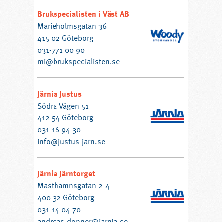
Brukspecialisten i Väst AB
Marieholmsgatan 36
415 02 Göteborg
031-771 00 90
mi@brukspecialisten.se
Järnia Justus
Södra Vägen 51
412 54 Göteborg
031-16 94 30
info@justus-jarn.se
Järnia Järntorget
Masthamnsgatan 2-4
400 32 Göteborg
031-14 04 70
andreas.donner@jarnia.se