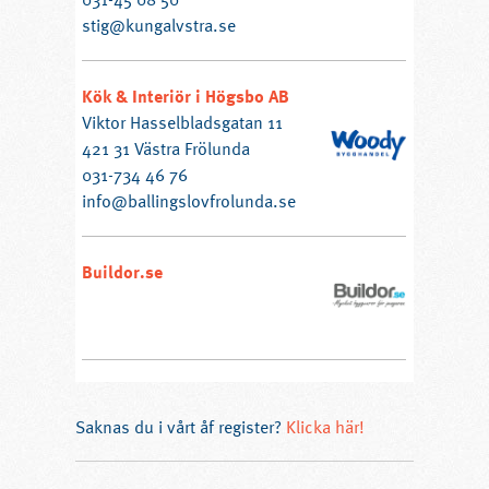
stig@kungalvstra.se
Kök & Interiör i Högsbo AB
Viktor Hasselbladsgatan 11
421 31 Västra Frölunda
031-734 46 76
info@ballingslovfrolunda.se
Buildor.se
Saknas du i vårt åf register?
Klicka här!