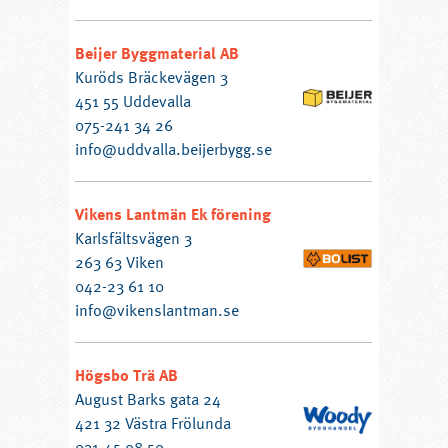
Beijer Byggmaterial AB
Kuröds Bräckevägen 3
451 55 Uddevalla
075-241 34 26
info@uddvalla.beijerbygg.se
Vikens Lantmän Ek förening
Karlsfältsvägen 3
263 63 Viken
042-23 61 10
info@vikenslantman.se
Högsbo Trä AB
August Barks gata 24
421 32 Västra Frölunda
031-45 08 50