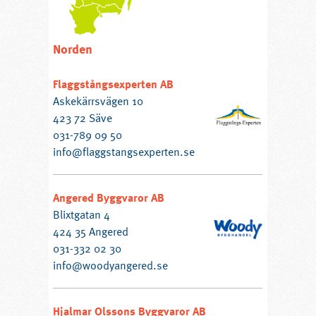
Norden
Flaggstångsexperten AB
Askekärrsvägen 10
423 72 Säve
031-789 09 50
info@flaggstangsexperten.se
Angered Byggvaror AB
Blixtgatan 4
424 35 Angered
031-332 02 30
info@woodyangered.se
Hjalmar Olssons Byggvaror AB