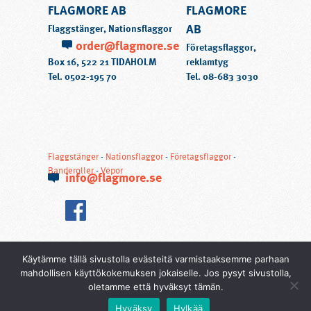
FLAGMORE AB
FLAGMORE
AB
Flaggstänger, Nationsflaggor
order@flagmore.se
Företagsflaggor,
Box 16, 522 21 TIDAHOLM
reklamtyg
Tel.
0502-195 70
Tel.
08-683 3030
Flaggstänger
-
Nationsflaggor
-
Företagsflaggor
-
Banderoller
-
Vepor
info@flagmore.se
Käytämme tällä sivustolla evästeitä varmistaaksemme parhaan
mahdollisen käyttökokemuksen jokaiselle. Jos pysyt sivustolla,
oletamme että hyväksyt tämän.
Hyväksy
Hylkää